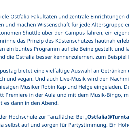
iele Ostfalia-Fakultäten und zentrale Einrichtungen 
 und machen Wissenschaft für jede Altersgruppe er
onomen Shuttle über den Campus fahren, ein eigene
enrinne das Prinzip des Küstenschutzes hautnah erleb
 ein buntes Programm auf die Beine gestellt und la
 die Ostfalia besser kennenzulernen, zum Beispiel 
stag bietet eine vielfältige Auswahl an Getränken u
isch und vegan. Und auch Live-Musik wird den Nach
hiesigen Musiker Robin Kap und Helge eingeladen. D
ritt Premiere in der Aula und mit dem Musik-Bingo, m
ht es dann in den Abend.
der Hochschule zur Tanzfläche: Bei „
Ostfalia@Turnta
ia selbst auf und sorgen für Partystimmung. Ein Höh