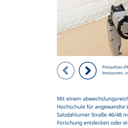
Zeigt Folie 1 von 2
Pressefoto (P
bestaunen, z
Vorheriges Bild
Nächstes Bild
Mit einem abwechslungsreic
Hochschule für angewandte
Salzdahlumer Straße 46/48 i
Forschung entdecken oder ein