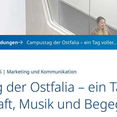
Direkt zum Inhalt
ldungen
Campustag der Ostfalia – ein Tag voller…
,
6
|
Marketing und Kommunikation
der Ostfalia – ein T
aft, Musik und Beg