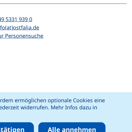
l:
(startet einen Telefonanruf, wenn Ihr Ger
49 5331 939 0
Mail:
(öffnet Ihr E-Mail-Programm)
fo(at)ostfalia.de
ur Personensuche
z
Erklärung zur Barrierefreiheit
ßerdem ermöglichen optionale Cookies eine
derzeit widerrufen. Mehr Infos dazu in
tätigen
Alle annehmen
eren