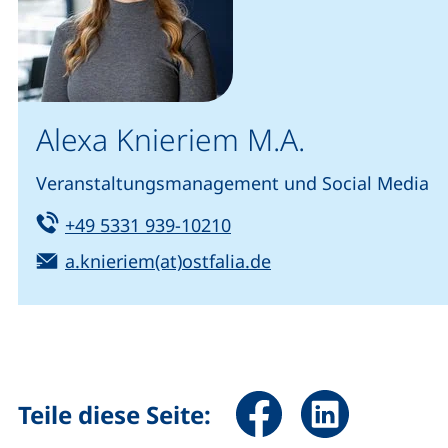
Alexa Knieriem M.A.
Veranstaltungsmanagement und Social Media
Tel:
(startet einen Telefonanru
+49 5331 939-10210
E-Mail:
(öffnet Ihr E-Mail-P
a.knieriem(at)ostfalia.de
Seite über Facebook teile
Seite über Linked
Teile diese Seite: