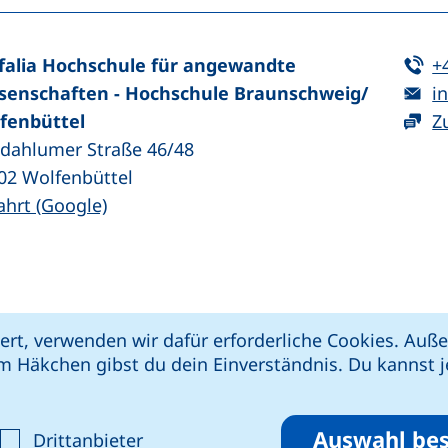
Te
falia Hochschule für angewandte
+
E-
senschaften - Hochschule Braunschweig/​
in
fenbüttel
Z
zdahlumer Straße 46/48
02
Wolfenbüttel
(externer Link, öffnet neues Fenster)
ahrt (Google)
kie-Einstellungen
Impressum
Datenschut
ert, verwenden wir dafür erforderliche Cookies. Au
 öffnet neues Fenster)
Link, öffnet neues Fenster)
e (externer Link, öffnet neues Fenster)
xterner Link, öffnet neues Fenster)
m Häkchen gibst du dein Einverständnis. Du kannst je
riere melden
Auswahl bes
ptieren
alyse-Cookies akzeptieren
: Cookies von Drittanbieter akzepti
Drittanbieter