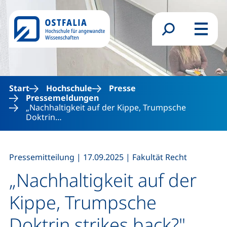
Direkt zum Inhalt
Suchformular
Menü
Start
Hochschule
Presse
Pressemeldungen
„Nachhaltigkeit auf der Kippe, Trumpsche
Doktrin…
,
,
Pressemitteilung
|
17.09.2025
|
Fakultät Recht
„Nachhaltigkeit auf der
Kippe, Trumpsche
Doktrin strikes back?"