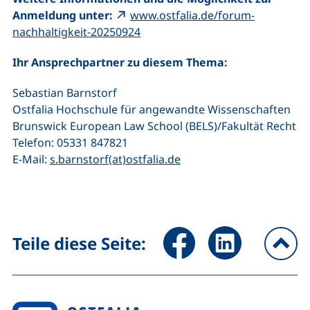
Anmeldung unter:
www.ostfalia.de/forum-
(externer Link, öffnet neues Fens
nachhaltigkeit-20250924
Ihr Ansprechpartner zu diesem Thema:
Sebastian Barnstorf
Ostfalia Hochschule für angewandte Wissenschaften
Brunswick European Law School (BELS)/Fakultät Recht
Telefon: 05331 847821
(öffnet Ihr E-Mail-Prog
E-Mail:
s.barnstorf(at)ostfalia.de
Seite über Facebook teilen (
Seite über LinkedIn 
Teile diese Seite:
na