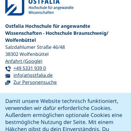
Ostfalia Hochschule für angewandte
Wissenschaften - Hochschule Braunschweig/​
Wolfenbüttel
Salzdahlumer Straße 46/48
38302
Wolfenbüttel
(externer Link, öffnet neues Fenster)
Anfahrt (Google)
Tel:
(startet einen Telefonanruf, wenn Ihr G
+49 5331 939 0
E-Mail:
(öffnet Ihr E-Mail-Programm)
info(at)ostfalia.de
Zur Personensuche
Cookie-Hinweis
Damit unsere Website technisch funktioniert,
verwenden wir dafür erforderliche Cookies.
unsere Facebook-Seite (externer Link, öffnet neues Fenst
unsere LinkedIn-Seite (externer Link, öffnet neues
unsere YouTube-Seite (externer Link,
unsere Instagram-Seite (externer Link, öff
Außerdem ermöglichen optionale Cookies eine
bestmögliche Nutzung der Seite. Mit einem
Häkchen gibst du dein Einverständnis. Du