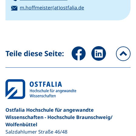
E-Mail:
(öffnet Ihr E-Mail-Pr
m.hoffmeister(at)ostfalia.de
Seite über Facebook teilen (
Seite über LinkedIn 
Teile diese Seite:
na
Ostfalia Hochschule für angewandte
Wissenschaften - Hochschule Braunschweig/​
Wolfenbüttel
Salzdahlumer Straße 46/48