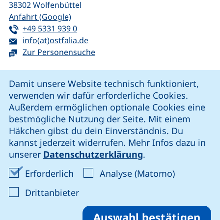
38302
Wolfenbüttel
(externer Link, öffnet neues Fenster)
Anfahrt (Google)
Tel:
(startet einen Telefonanruf, wenn Ihr G
+49 5331 939 0
E-Mail:
(öffnet Ihr E-Mail-Programm)
info(at)ostfalia.de
Zur Personensuche
Cookie-Hinweis
Damit unsere Website technisch funktioniert,
verwenden wir dafür erforderliche Cookies.
unsere Facebook-Seite (externer Link, öffnet neues Fenst
unsere LinkedIn-Seite (externer Link, öffnet neues
unsere YouTube-Seite (externer Link,
unsere Instagram-Seite (externer Link, öff
Außerdem ermöglichen optionale Cookies eine
bestmögliche Nutzung der Seite. Mit einem
Häkchen gibst du dein Einverständnis. Du
Cookie-Einstellungen
kannst jederzeit widerrufen. Mehr Infos dazu in
unserer
Datenschutzerklärung
.
Impressum
Erforderliche Cookies akzeptieren
Analyse-Co
Erforderlich
Analyse (Matomo)
Datenschutz
: Cookies von Drittanbieter akzep
Drittanbieter
Erklärung zur Barrierefreiheit
Barriere melden
Auswahl bestätigen