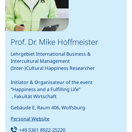
Prof. Dr. Mike Hoffmeister
Lehrgebiet International Business &
Intercultural Management
(Inter-)Cultural Happiness Researcher
Initiator & Organisateur of the event
“Happiness and a Fulfilling Life”
, Fakultät Wirtschaft
Gebäude E, Raum 406, Wolfsburg
Personal Website
Tel:
(startet einen Telefonanruf, w
+49 5361 8922-25220