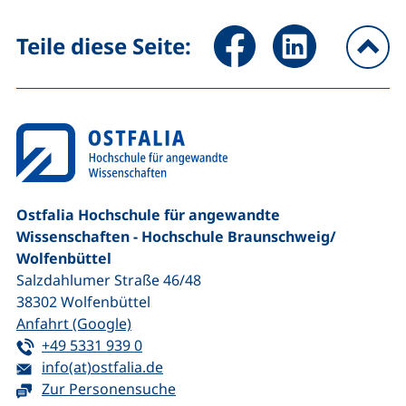
Seite über Facebook teilen (
Seite über LinkedIn 
Teile diese Seite:
na
Ostfalia Hochschule für angewandte
Wissenschaften - Hochschule Braunschweig/​
Wolfenbüttel
Salzdahlumer Straße 46/48
38302
Wolfenbüttel
(externer Link, öffnet neues Fenster)
Anfahrt (Google)
Tel:
(startet einen Telefonanruf, wenn Ihr G
+49 5331 939 0
E-Mail:
(öffnet Ihr E-Mail-Programm)
info(at)ostfalia.de
Zur Personensuche