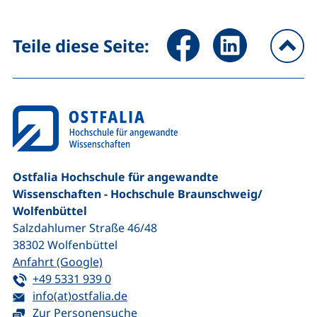
Seite über Facebook teilen (
Seite über LinkedIn 
Teile diese Seite:
na
Ostfalia Hochschule für angewandte
Wissenschaften - Hochschule Braunschweig/​
Wolfenbüttel
Salzdahlumer Straße 46/48
38302
Wolfenbüttel
(externer Link, öffnet neues Fenster)
Anfahrt (Google)
Tel:
(startet einen Telefonanruf, wenn Ihr G
+49 5331 939 0
E-Mail:
(öffnet Ihr E-Mail-Programm)
info(at)ostfalia.de
Zur Personensuche