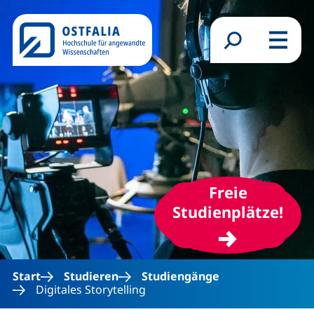
Direkt zum Inhalt
Suchformular
Menü
Freie
(ext
Studienplätze!
Start
Studieren
Studiengänge
Digitales Storytelling