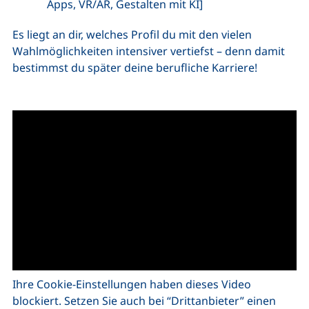
Apps, VR/AR, Gestalten mit KI]
Es liegt an dir, welches Profil du mit den vielen
Wahlmöglichkeiten intensiver vertiefst – denn damit
bestimmst du später deine berufliche Karriere!
Ihre Cookie-Einstellungen haben dieses Video
blockiert. Setzen Sie auch bei “Drittanbieter” einen