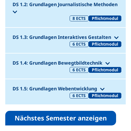
DS 1.2: Grundlagen Journalistische Methoden
(1. Semester 21 SWS 30 LP)
8
ECTS
Pflichtmodul
(1. 
DS 1.3: Grundlagen Interaktives Gestalten
6
ECTS
Pflichtmodul
(1. Sem
DS 1.4: Grundlagen Bewegtbildtechnik
6
ECTS
Pflichtmodul
(1. Semes
DS 1.5: Grundlagen Webentwicklung
6
ECTS
Pflichtmodul
Nächstes Semester anzeigen