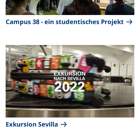
(exte
Campus 38 - ein studentisches Projekt
(externer Link, öffnet neu
Exkursion Sevilla