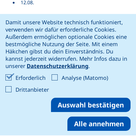
12.08.
Für zeitliche Absprachen oder abweichende
Cookie-Hinweis
Damit unsere Website technisch funktioniert,
Terminvorschläge, melde dich bei →
verwenden wir dafür erforderliche Cookies.
(öffnet Ihr E-Mail-Programm)
mor.winkler(at)ostfalia.de
Außerdem ermöglichen optionale Cookies eine
bestmögliche Nutzung der Seite. Mit einem
Digitale Bewerbung:
Häkchen gibst du dein Einverständnis. Du
Noch bis zum 15. August bewerben!
Die
kannst jederzeit widerrufen. Mehr Infos dazu in
Bewerbungsfrist für den Studiengang wurde
unserer
Datenschutzerklärung
.
verlängert. Informieren Sie sich über die
Zulassungsvoraussetzungen und senden Sie Ihre
Erforderliche Cookies akzeptieren
Analyse-Co
Erforderlich
Analyse (Matomo)
Bewerbungsunterlagen fristgerecht ein.
: Cookies von Drittanbieter akzep
Drittanbieter
Deine digitale Mappe kannst du auf unser Portal
hochladen.
Auswahl bestätigen
(externer Link, öffnet ne
Lade hier deine Mappe hoch!
Alle annehmen