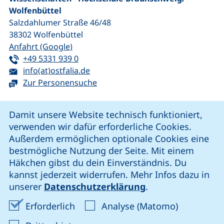
Wolfenbüttel
Salzdahlumer Straße 46/48
38302
Wolfenbüttel
(externer Link, öffnet neues Fenster)
Anfahrt (Google)
Tel:
(startet einen Telefonanruf, wenn Ihr G
+49 5331 939 0
E-Mail:
(öffnet Ihr E-Mail-Programm)
info(at)ostfalia.de
Zur Personensuche
Cookie-Hinweis
Damit unsere Website technisch funktioniert,
verwenden wir dafür erforderliche Cookies.
unsere Facebook-Seite (externer Link, öffnet neues Fenst
unsere LinkedIn-Seite (externer Link, öffnet neues
unsere YouTube-Seite (externer Link,
unsere Instagram-Seite (externer Link, öff
Außerdem ermöglichen optionale Cookies eine
bestmögliche Nutzung der Seite. Mit einem
Häkchen gibst du dein Einverständnis. Du
Cookie-Einstellungen
kannst jederzeit widerrufen. Mehr Infos dazu in
unserer
Datenschutzerklärung
.
Impressum
Erforderliche Cookies akzeptieren
Analyse-Co
Erforderlich
Analyse (Matomo)
Datenschutz