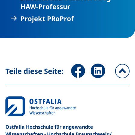
HAW-Professur
Projekt PRoProf
Seite über Facebook teilen (
Seite über LinkedIn 
Teile diese Seite:
na
Ostfalia Hochschule für angewandte
Wissenschaften - Hochschule Braunschweig/​