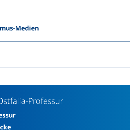
ismus-Medien
Ostfalia-Professur
essur
icke