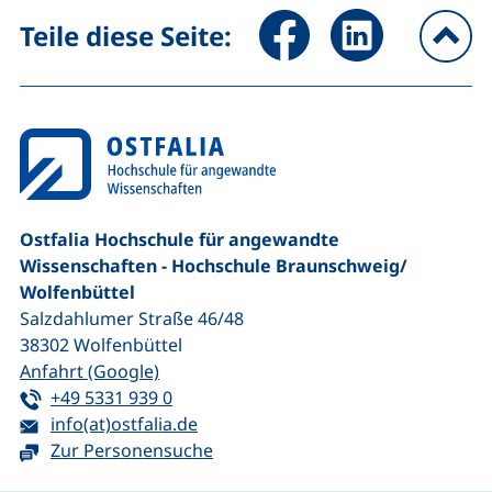
Seite über Facebook teilen (
Seite über LinkedIn 
Teile diese Seite:
na
Ostfalia Hochschule für angewandte
Wissenschaften - Hochschule Braunschweig/​
Wolfenbüttel
Salzdahlumer Straße 46/48
38302
Wolfenbüttel
(externer Link, öffnet neues Fenster)
Anfahrt (Google)
Tel:
(startet einen Telefonanruf, wenn Ihr G
+49 5331 939 0
E-Mail:
(öffnet Ihr E-Mail-Programm)
info(at)ostfalia.de
Zur Personensuche