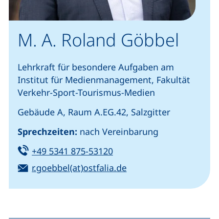
M. A. Roland Göbbel
Lehrkraft für besondere Aufgaben am
Institut für Medienmanagement, Fakultät
Verkehr-Sport-Tourismus-Medien
Gebäude A, Raum A.EG.42, Salzgitter
Sprechzeiten:
nach Vereinbarung
Tel:
(startet einen Telefonanru
+49 5341 875-53120
E-Mail:
(öffnet Ihr E-Mail-Pr
r.goebbel(at)ostfalia.de