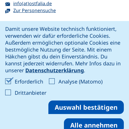
E-Mail:
(öffnet Ihr E-Mail-Programm)
info(at)ostfalia.de
Zur Personensuche
Cookie-Hinweis
Damit unsere Website technisch funktioniert,
verwenden wir dafür erforderliche Cookies.
unsere Facebook-Seite (externer Link, öffnet neues Fenst
unsere LinkedIn-Seite (externer Link, öffnet neues
unsere YouTube-Seite (externer Link,
unsere Instagram-Seite (externer Link, öff
Außerdem ermöglichen optionale Cookies eine
bestmögliche Nutzung der Seite. Mit einem
Häkchen gibst du dein Einverständnis. Du
Cookie-Einstellungen
kannst jederzeit widerrufen. Mehr Infos dazu in
unserer
Datenschutzerklärung
.
Impressum
Erforderliche Cookies akzeptieren
Analyse-Co
Erforderlich
Analyse (Matomo)
Datenschutz
: Cookies von Drittanbieter akzep
Drittanbieter
Erklärung zur Barrierefreiheit
Barriere melden
Auswahl bestätigen
Alle annehmen