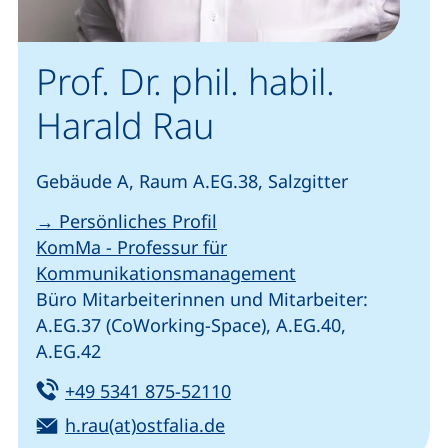
Prof. Dr. phil. habil.
Harald Rau
Gebäude A, Raum A.EG.38, Salzgitter
→ Persönliches Profil
KomMa - Professur für
Kommunikationsmanagement
Büro Mitarbeiterinnen und Mitarbeiter:
A.EG.37 (CoWorking-Space), A.EG.40,
A.EG.42
Tel:
(startet einen Telefonanru
+49 5341 875-52110
E-Mail:
(öffnet Ihr E-Mail-Progra
h.rau(at)ostfalia.de