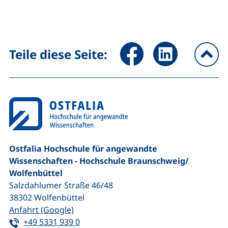
Seite über Facebook teilen (
Seite über LinkedIn 
Teile diese Seite:
na
Ostfalia Hochschule für angewandte
Wissenschaften - Hochschule Braunschweig/​
Wolfenbüttel
Salzdahlumer Straße 46/48
38302
Wolfenbüttel
(externer Link, öffnet neues Fenster)
Anfahrt (Google)
Tel:
(startet einen Telefonanruf, wenn Ihr G
+49 5331 939 0