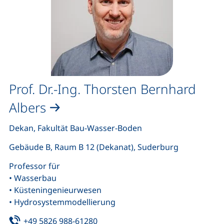
Prof. Dr.-Ing. Thorsten Bernhard
Albers
Dekan, Fakultät Bau-Wasser-Boden
Gebäude B, Raum B 12 (Dekanat), Suderburg
Professor für
• Wasserbau
• Küsteningenieurwesen
• Hydrosystemmodellierung
Tel:
(startet einen Telefonanruf, wenn 
+49 5826 988-61280