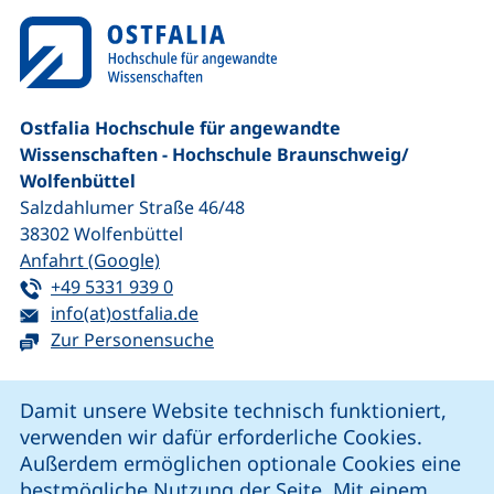
Ostfalia Hochschule für angewandte
Wissenschaften - Hochschule Braunschweig/​
Wolfenbüttel
Salzdahlumer Straße 46/48
38302
Wolfenbüttel
(externer Link, öffnet neues Fenster)
Anfahrt (Google)
Tel:
(startet einen Telefonanruf, wenn Ihr G
+49 5331 939 0
E-Mail:
(öffnet Ihr E-Mail-Programm)
info(at)ostfalia.de
Zur Personensuche
Cookie-Hinweis
Damit unsere Website technisch funktioniert,
verwenden wir dafür erforderliche Cookies.
unsere Facebook-Seite (externer Link, öffnet neues Fenst
unsere LinkedIn-Seite (externer Link, öffnet neues
unsere YouTube-Seite (externer Link,
unsere Instagram-Seite (externer Link, öff
Außerdem ermöglichen optionale Cookies eine
bestmögliche Nutzung der Seite. Mit einem