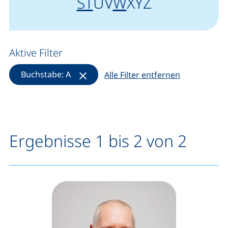
Anfangsbuchstabe "
"
Anfangsbuchstabe "
"
Anfangsbuchstab
"
S
T
U
V
W
X
Y
Z
Aktive Filter
(Filter entfernen)
Buchstabe: A
Alle Filter entfernen
Ergebnisse 1 bis 2 von 2