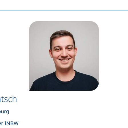
ntsch
burg
ter INBW