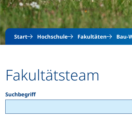
Start
Hochschule
Fakultäten
Bau-W
Fakultätsteam
Suchbegriff