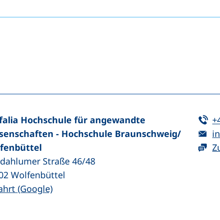
n (externer Link, öffnet neues Fenster)
In teilen (externer Link, öffnet neues Fenster)
Te
falia Hochschule für angewandte
+
E-
senschaften - Hochschule Braunschweig/​
in
fenbüttel
Z
zdahlumer Straße 46/48
02
Wolfenbüttel
(externer Link, öffnet neues Fenster)
ahrt (Google)