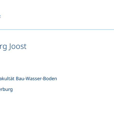
et einen Telefonanruf, wenn Ihr Gerät dies zulässt)
(öffnet Ihr E-Mail-Programm)
e
rg Joost
 Fakultät Bau-Wasser-Boden
erburg
et einen Telefonanruf, wenn Ihr Gerät dies zulässt)
et Ihr E-Mail-Programm)