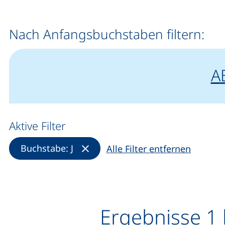
Nach Anfangsbuchstaben filtern:
A
A
Aktive Filter
(Filter entfernen)
Buchstabe: J
Alle Filter entfernen
Ergebnisse 1 