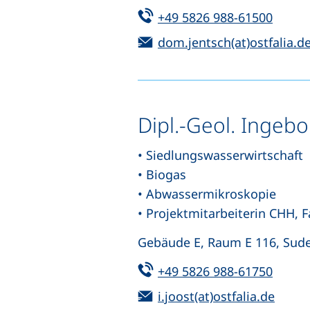
Tel:
(start
+49 5826 988-61500
E-Mail:
dom.jentsch(at)ostfalia.d
Dipl.-Geol. Ingebo
• Siedlungswasserwirtschaft
• Biogas
• Abwassermikroskopie
• Projektmitarbeiterin CHH,
Gebäude E, Raum E 116, Sud
Tel:
(start
+49 5826 988-61750
E-Mail:
(öffn
i.joost(at)ostfalia.de