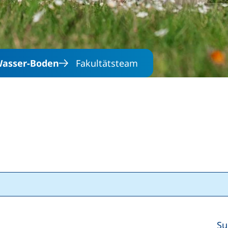
asser-Boden
Fakultätsteam
Su