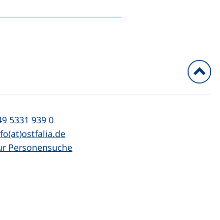
n
l:
(startet einen Telefonanruf, wenn Ihr Ger
49 5331 939 0
Mail:
(öffnet Ihr E-Mail-Programm)
fo(at)ostfalia.de
ur Personensuche