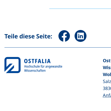
Seite über Facebook teile
Seite über Linked
Teile diese Seite:
Ost
Wis
Wol
Sal
383
Anf