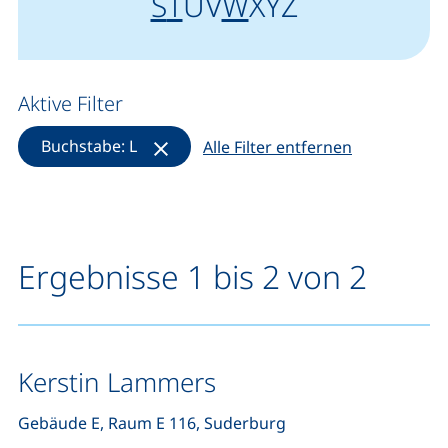
Anfangsbuchstabe "
"
Anfangsbuchstabe "
"
Anfangsbuchstab
"
S
T
U
V
W
X
Y
Z
Aktive Filter
(Filter entfernen)
Buchstabe: L
Alle Filter entfernen
Ergebnisse 1 bis 2 von 2
Kerstin Lammers
Gebäude E, Raum E 116, Suderburg