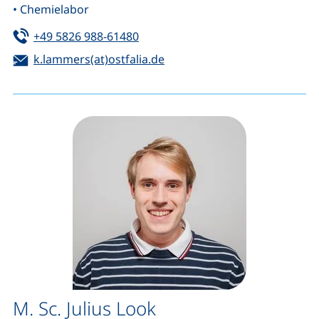
• Chemielabor
Tel:
(startet einen Telefonanruf, wenn 
+49 5826 988-61480
E-Mail:
(öffnet Ihr E-Mail-Programm
k.lammers(at)ostfalia.de
M. Sc. Julius Look