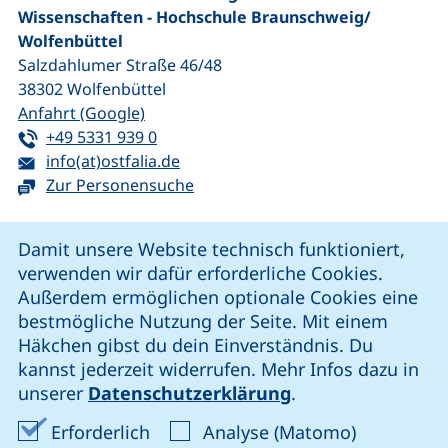
Wissenschaften - Hochschule Braunschweig/​
Wolfenbüttel
Salzdahlumer Straße 46/48
38302
Wolfenbüttel
(externer Link, öffnet neues Fenster)
Anfahrt (Google)
Tel:
(startet einen Telefonanruf, wenn Ihr G
+49 5331 939 0
E-Mail:
(öffnet Ihr E-Mail-Programm)
info(at)ostfalia.de
Zur Personensuche
Cookie-Hinweis
Damit unsere Website technisch funktioniert,
verwenden wir dafür erforderliche Cookies.
unsere Facebook-Seite (externer Link, öffnet neues Fenst
unsere LinkedIn-Seite (externer Link, öffnet neues
unsere YouTube-Seite (externer Link,
unsere Instagram-Seite (externer Link, öff
Außerdem ermöglichen optionale Cookies eine
bestmögliche Nutzung der Seite. Mit einem
Häkchen gibst du dein Einverständnis. Du
Cookie-Einstellungen
kannst jederzeit widerrufen. Mehr Infos dazu in
unserer
Datenschutzerklärung
.
Impressum
Erforderliche Cookies akzeptieren
Analyse-Co
Erforderlich
Analyse (Matomo)
Datenschutz