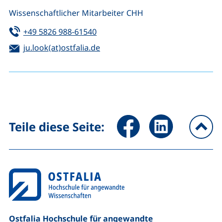
Wissenschaftlicher Mitarbeiter CHH
Tel:
(startet einen Telefonanruf, wenn 
+49 5826 988-61540
E-Mail:
(öffnet Ihr E-Mail-Programm)
ju.look(at)ostfalia.de
Seite über Facebook teilen (
Seite über LinkedIn 
Teile diese Seite:
na
Ostfalia Hochschule für angewandte