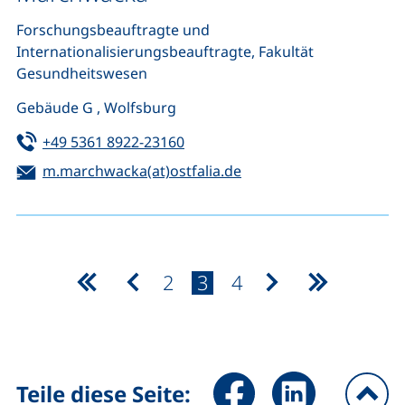
Forschungsbeauftragte und
Internationalisierungsbeauftragte, Fakultät
Gesundheitswesen
Gebäude G , Wolfsburg
Tel:
(startet einen Telefonanruf, wen
+49 5361 8922-23160
E-Mail:
(öffnet Ihr E-Mail-Prog
m.marchwacka(at)ostfalia.de
Seite:
Seite:
Seite:
2
3
4
erste Seite
vorherige Seite
nächste Seite
letzte Sei
Seite über Facebook teilen (
Seite über LinkedIn 
Teile diese Seite: