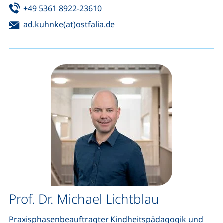
Tel:
(startet einen Telefonanruf, wen
+49 5361 8922-23610
E-Mail:
(öffnet Ihr E-Mail-Programm
ad.kuhnke(at)ostfalia.de
Prof. Dr. Michael Lichtblau
Praxisphasenbeauftragter Kindheitspädagogik und