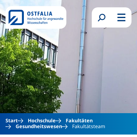
Direkt zum Inhalt
Suchformular
Menü
Start
Hochschule
Fakultäten
Gesundheitswesen
Fakultätsteam