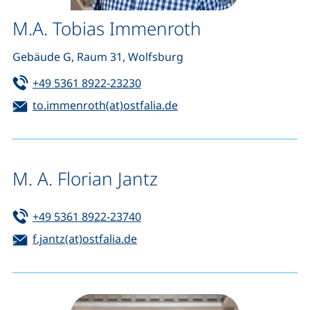
M.A. Tobias Immenroth
Gebäude G, Raum 31, Wolfsburg
Tel:
(startet einen Telefonanruf, wen
+49 5361 8922-23230
E-Mail:
(öffnet Ihr E-Mail-Progr
to.immenroth(at)ostfalia.de
M. A. Florian Jantz
Tel:
(startet einen Telefonanruf, wen
+49 5361 8922-23740
E-Mail:
(öffnet Ihr E-Mail-Programm)
f.jantz(at)ostfalia.de