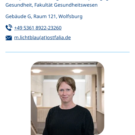
Gesundheit, Fakultät Gesundheitswesen
Gebäude G, Raum 121, Wolfsburg
Tel:
(startet einen Telefonanruf, wen
+49 5361 8922-23260
E-Mail:
(öffnet Ihr E-Mail-Programm
m.lichtblau(at)ostfalia.de