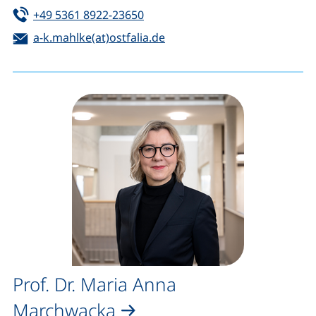
Tel:
(startet einen Telefonanruf, wen
+49 5361 8922-23650
E-Mail:
(öffnet Ihr E-Mail-Programm
a-k.mahlke(at)ostfalia.de
Prof. Dr. Maria Anna
Marchwacka