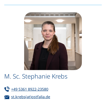
M. Sc. Stephanie Krebs
Tel:
(startet einen Telefonanruf, wen
+49 5361 8922-23580
E-Mail:
(öffnet Ihr E-Mail-Programm)
st.krebs(at)ostfalia.de