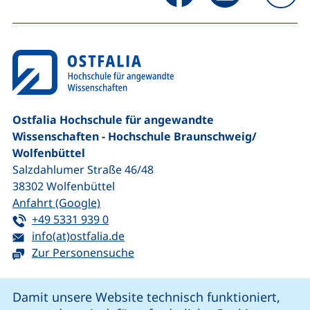
na
Ostfalia Hochschule für angewandte
Wissenschaften - Hochschule Braunschweig/​
Wolfenbüttel
Salzdahlumer Straße 46/48
38302
Wolfenbüttel
(externer Link, öffnet neues Fenster)
Anfahrt (Google)
Tel:
(startet einen Telefonanruf, wenn Ihr G
+49 5331 939 0
E-Mail:
(öffnet Ihr E-Mail-Programm)
info(at)ostfalia.de
Zur Personensuche
Cookie-Hinweis
Damit unsere Website technisch funktioniert,