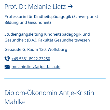
Prof. Dr. Melanie Lietz
Professorin für Kindheitspädagogik (Schwerpunkt
Bildung und Gesundheit)
Studiengangsleitung Kindheitspädagogik und
Gesundheit (B.A.), Fakultät Gesundheitswesen
Gebäude G, Raum 120, Wolfsburg
Tel:
(startet einen Telefonanruf, wen
+49 5361 8922-23250
E-Mail:
(öffnet Ihr E-Mail-Progra
melanie.lietz(at)ostfalia.de
Diplom-Ökonomin Antje-Kristin
Mahlke