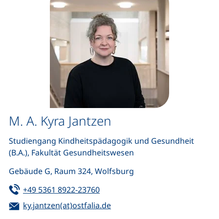
M. A. Kyra Jantzen
Studiengang Kindheitspädagogik und Gesundheit
(B.A.), Fakultät Gesundheitswesen
Gebäude G, Raum 324, Wolfsburg
Tel:
(startet einen Telefonanruf, wen
+49 5361 8922-23760
E-Mail:
(öffnet Ihr E-Mail-Programm)
ky.jantzen(at)ostfalia.de