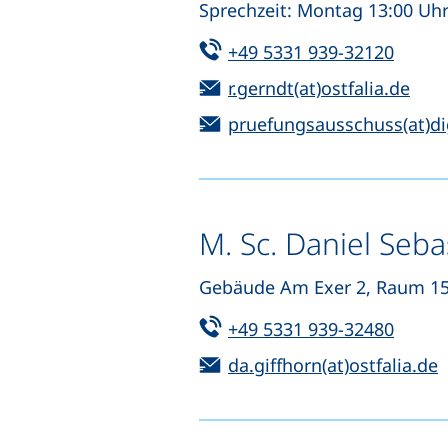
Sprechzeit: Montag 13:00 Uh
Tel:
(start
+49 5331 939-32120
E-Mail:
(öff
r.gerndt(at)ostfalia.de
E-Mail:
pruefungsausschuss(at)di
M. Sc. Daniel Seba
Gebäude Am Exer 2, Raum 15
Tel:
(start
+49 5331 939-32480
E-Mail:
(
da.giffhorn(at)ostfalia.de