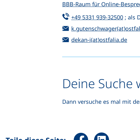
BBB-Raum für Online-Bespr
Tel:
(start
+49 5331 939-32500
; als 
E-Mail:
k.gutenschwager(at)ostfal
E-Mail:
(öff
dekan-i(at)ostfalia.de
Deine Suche w
Dann versuche es mal mit d
Seite über Facebook teile
Seite über Linked