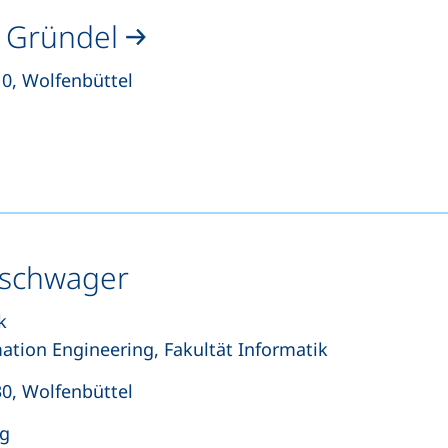
s Gründel
0, Wolfenbüttel
et einen Telefonanruf, wenn Ihr Gerät dies zulässt)
(öffnet Ihr E-Mail-Programm)
enschwager
k
rmation Engineering, Fakultät Informatik
0, Wolfenbüttel
ng