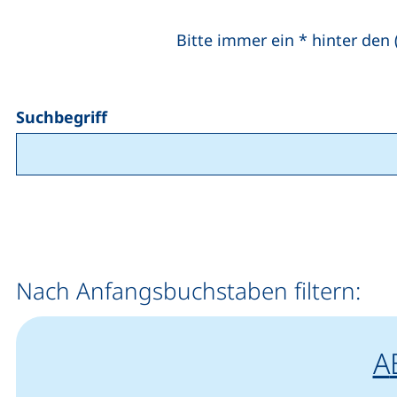
Bitte immer ein * hinter den (
Suchbegriff
Nach Anfangsbuchstaben filtern:
A
A