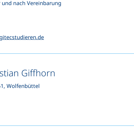
r und nach Vereinbarung
et einen Telefonanruf, wenn Ihr Gerät dies zulässt)
net Ihr E-Mail-Programm)
(öffnet Ihr E-Mail-Programm)
gitecstudieren.de
stian Giffhorn
1, Wolfenbüttel
et einen Telefonanruf, wenn Ihr Gerät dies zulässt)
öffnet Ihr E-Mail-Programm)