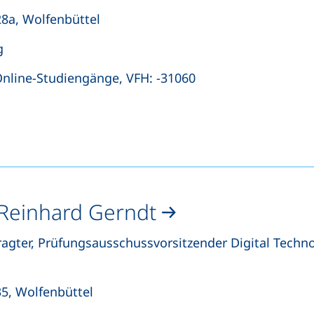
8a, Wolfenbüttel
g
et einen Telefonanruf, wenn Ihr Gerät dies zulässt)
Online-Studiengänge, VFH: -31060
ffnet Ihr E-Mail-Programm)
öffnet Ihr E-Mail-Programm)
. Reinhard Gerndt
agter, Prüfungsausschussvorsitzender Digital Technol
5, Wolfenbüttel