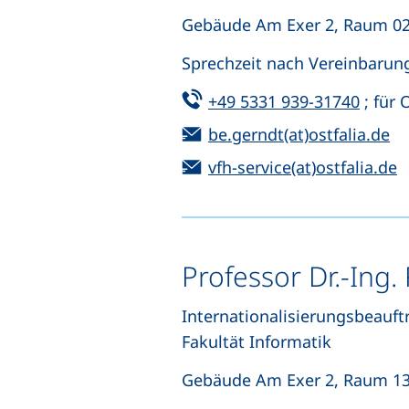
Gebäude Am Exer 2, Raum 02
Sprechzeit nach Vereinbarun
Tel:
(start
+49 5331 939-31740
; für 
E-Mail:
(ö
be.gerndt(at)ostfalia.de
E-Mail:
(
vfh-service(at)ostfalia.de
Professor Dr.-Ing
Internationalisierungsbeauftr
Fakultät Informatik
Gebäude Am Exer 2, Raum 13