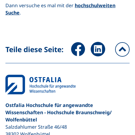
Dann versuche es mal mit der
hochschulweiten
Suche
.
Seite über Facebook teilen (
Seite über LinkedIn 
Teile diese Seite:
na
Ostfalia Hochschule für angewandte
Wissenschaften - Hochschule Braunschweig/​
Wolfenbüttel
Salzdahlumer Straße 46/48
38302
Wolfenbüttel