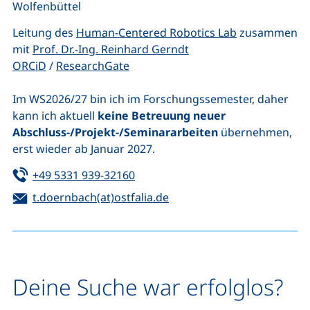
Wolfenbüttel
(externer Link
Leitung des
Human-Centered Robotics Lab
zusammen
mit
Prof. Dr.-Ing. Reinhard Gerndt
(externer Link, öffnet neues Fenster)
(externer Link, öffnet neues Fenste
ORCiD
/
ResearchGate
Im WS2026/27 bin ich im Forschungssemester, daher
kann ich aktuell
keine Betreuung neuer
Abschluss-/Projekt-/Seminararbeiten
übernehmen,
erst wieder ab Januar 2027.
Tel:
(startet einen Telefonanruf, wenn 
+49 5331 939-32160
E-Mail:
(öffnet Ihr E-Mail-Program
t.doernbach(at)ostfalia.de
Deine Suche war erfolglos?