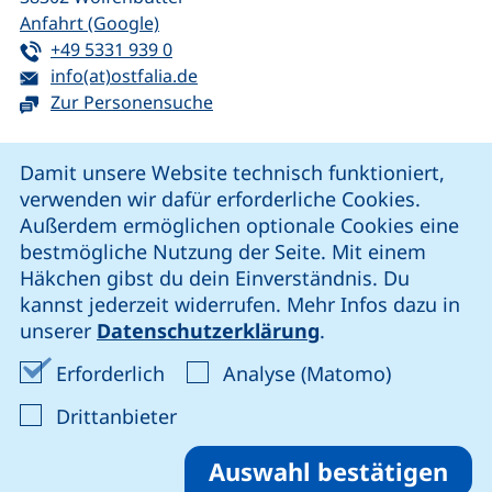
(externer Link, öffnet neues Fenster)
Anfahrt (Google)
Tel:
(startet einen Telefonanruf, wenn Ihr G
+49 5331 939 0
E-Mail:
(öffnet Ihr E-Mail-Programm)
info(at)ostfalia.de
Zur Personensuche
Cookie-Hinweis
Damit unsere Website technisch funktioniert,
verwenden wir dafür erforderliche Cookies.
unsere Facebook-Seite (externer Link, öffnet neues Fenst
unsere LinkedIn-Seite (externer Link, öffnet neues
unsere YouTube-Seite (externer Link,
unsere Instagram-Seite (externer Link, öff
Außerdem ermöglichen optionale Cookies eine
bestmögliche Nutzung der Seite. Mit einem
Häkchen gibst du dein Einverständnis. Du
Cookie-Einstellungen
kannst jederzeit widerrufen. Mehr Infos dazu in
unserer
Datenschutzerklärung
.
Impressum
Erforderliche Cookies akzeptieren
Analyse-Co
Erforderlich
Analyse (Matomo)
Datenschutz
: Cookies von Drittanbieter akzep
Drittanbieter
Erklärung zur Barrierefreiheit
Barriere melden
Auswahl bestätigen