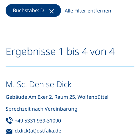
(Filter entfernen)
Buchstabe: D
Alle Filter entfernen
Ergebnisse 1 bis 4 von 4
M. Sc. Denise Dick
Gebäude Am Exer 2, Raum 25, Wolfenbüttel
Sprechzeit nach Vereinbarung
Tel:
(startet einen Telefonanruf, wenn 
+49 5331 939-31090
E-Mail:
(öffnet Ihr E-Mail-Programm)
d.dick(at)ostfalia.de