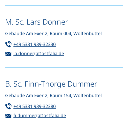
M. Sc. Lars Donner
Gebäude Am Exer 2, Raum 004, Wolfenbüttel
Tel:
(startet einen Telefonanruf, wenn 
+49 5331 939-32330
E-Mail:
(öffnet Ihr E-Mail-Programm)
la.donner(at)ostfalia.de
B. Sc. Finn-Thorge Dummer
Gebäude Am Exer 2, Raum 154, Wolfenbüttel
Tel:
(startet einen Telefonanruf, wenn 
+49 5331 939-32380
E-Mail:
(öffnet Ihr E-Mail-Programm
fi.dummer(at)ostfalia.de