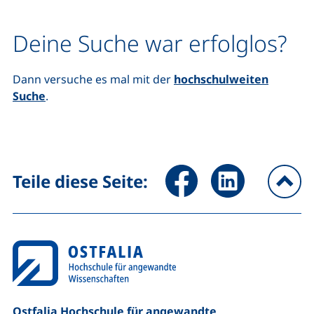
Deine Suche war erfolglos?
Dann versuche es mal mit der
hochschulweiten
Suche
.
Seite über Facebook teilen (
Seite über LinkedIn 
Teile diese Seite:
na
Ostfalia Hochschule für angewandte