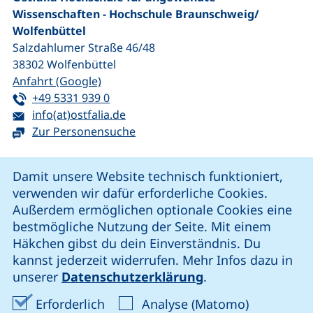
Wissenschaften - Hochschule Braunschweig/​
Wolfenbüttel
Salzdahlumer Straße 46/48
38302
Wolfenbüttel
(externer Link, öffnet neues Fenster)
Anfahrt (Google)
Tel:
(startet einen Telefonanruf, wenn Ihr G
+49 5331 939 0
E-Mail:
(öffnet Ihr E-Mail-Programm)
info(at)ostfalia.de
Zur Personensuche
Cookie-Hinweis
Damit unsere Website technisch funktioniert,
verwenden wir dafür erforderliche Cookies.
unsere Facebook-Seite (externer Link, öffnet neues Fenst
unsere LinkedIn-Seite (externer Link, öffnet neues
unsere YouTube-Seite (externer Link,
unsere Instagram-Seite (externer Link, öff
Außerdem ermöglichen optionale Cookies eine
bestmögliche Nutzung der Seite. Mit einem
Häkchen gibst du dein Einverständnis. Du
Cookie-Einstellungen
kannst jederzeit widerrufen. Mehr Infos dazu in
unserer
Datenschutzerklärung
.
Impressum
Erforderliche Cookies akzeptieren
Analyse-Co
Erforderlich
Analyse (Matomo)
Datenschutz