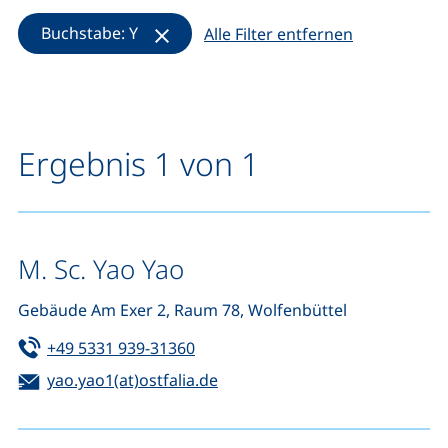
(Filter entfernen)
Buchstabe: Y
Alle Filter entfernen
Ergebnis 1 von 1
M. Sc. Yao Yao
Gebäude Am Exer 2, Raum 78, Wolfenbüttel
Tel:
(startet einen Telefonanruf, wenn 
+49 5331 939-31360
E-Mail:
(öffnet Ihr E-Mail-Programm)
yao.yao1(at)ostfalia.de