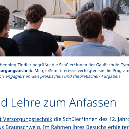
. Henning Zindler begrüßte
die Schüler*innen der Gaußschule Gy
sorgungstechnik
. Mit großem Interesse verfolgten sie die Progra
ich
engagiert an den praktischen und theoretischen Aufgaben
d Lehre zum Anfassen
ät Versorgungstechnik
die Schüler*innen des 12. Jah
Braunschweig. Im Rahmen ihres Besuchs erhielten 