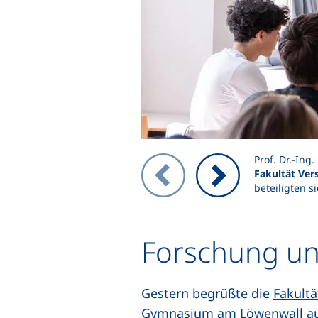
Prof. Dr.-Ing
Zeigt Folie 1 von 9
Fakultät Ver
beteiligten s
Vorheriges Bild
Nächstes Bild
Forschung un
Gestern begrüßte die
Fakult
Gymnasium am Löwenwall aus 