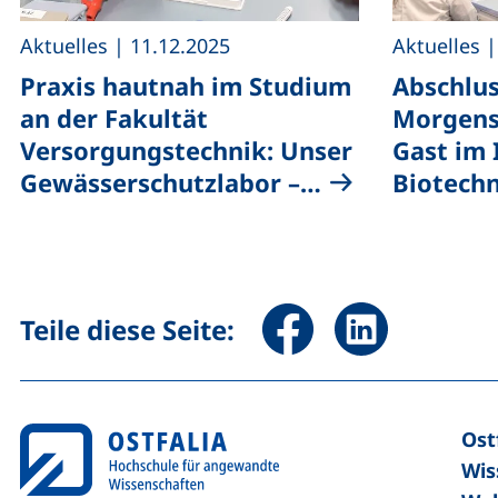
,
,
Aktuelles
|
11.12.2025
Aktuelles
Praxis hautnah im Studium
Abschlus
an der Fakultät
Morgens
Versorgungstechnik: Unser
Gast im 
Gewässerschutzlabor –…
Biotech
Seite über Facebook teile
Seite über Linked
Teile diese Seite:
Ost
Wis