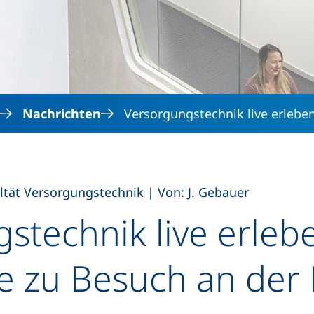
Direkt zum Inhalt
Nachrichten
Versorgungstechnik live erlebe
,
ltät Versorgungstechnik
|
Von: J. Gebauer
stechnik live erleb
 zu Besuch an der 