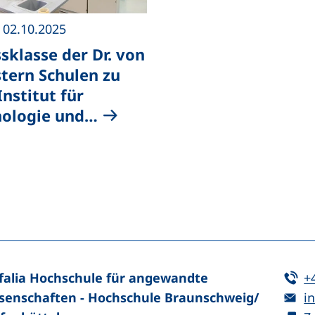
|
02.10.2025
sklasse der Dr. von
tern Schulen zu
Institut für
nologie und…
n (externer Link, öffnet neues Fenster)
In teilen (externer Link, öffnet neues Fenster)
Te
falia Hochschule für angewandte
+
E-
senschaften - Hochschule Braunschweig/​
in