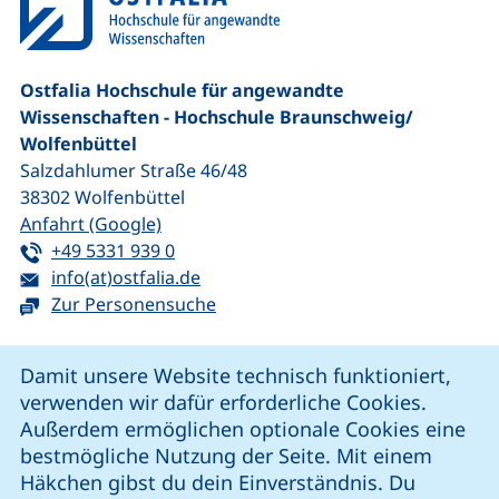
Ostfalia Hochschule für angewandte
Wissenschaften - Hochschule Braunschweig/​
Wolfenbüttel
Salzdahlumer Straße 46/48
38302
Wolfenbüttel
(externer Link, öffnet neues Fenster)
Anfahrt (Google)
Tel:
(startet einen Telefonanruf, wenn Ihr G
+49 5331 939 0
E-Mail:
(öffnet Ihr E-Mail-Programm)
info(at)ostfalia.de
Zur Personensuche
Cookie-Hinweis
Damit unsere Website technisch funktioniert,
verwenden wir dafür erforderliche Cookies.
unsere Facebook-Seite (externer Link, öffnet neues Fenst
unsere LinkedIn-Seite (externer Link, öffnet neues
unsere YouTube-Seite (externer Link,
unsere Instagram-Seite (externer Link, öff
Außerdem ermöglichen optionale Cookies eine
bestmögliche Nutzung der Seite. Mit einem
Häkchen gibst du dein Einverständnis. Du
Cookie-Einstellungen