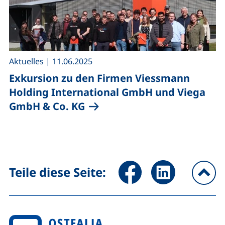
,
Aktuelles
|
11.06.2025
Exkursion zu den Firmen Viessmann
Holding International GmbH und Viega
GmbH & Co. KG
Seite über Facebook teilen (
Seite über LinkedIn 
Teile diese Seite:
na