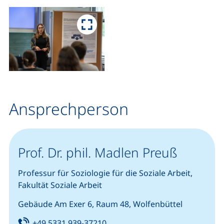
Ansprechperson
Prof. Dr. phil. Madlen Preuß
Professur für Soziologie für die Soziale Arbeit,
Fakultät Soziale Arbeit
Gebäude Am Exer 6, Raum 48, Wolfenbüttel
Tel:
(startet einen Telefonanruf, we
+49 5331 939-37210