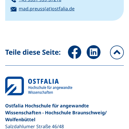
E-Mail:
(öffnet Ihr E-Mail-Progr
mad.preuss(at)ostfalia.de
Seite über Facebook teilen (
Seite über LinkedIn 
Teile diese Seite:
na
Ostfalia Hochschule für angewandte
Wissenschaften - Hochschule Braunschweig/​
Wolfenbüttel
Salzdahlumer Straße 46/48