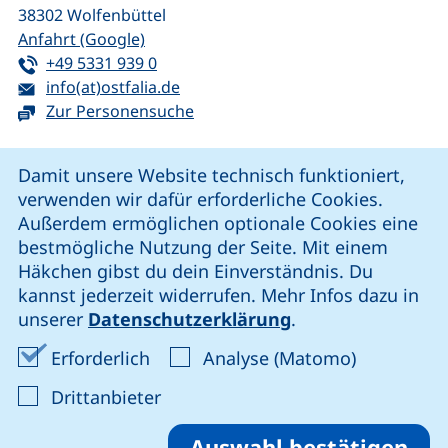
38302
Wolfenbüttel
(externer Link, öffnet neues Fenster)
Anfahrt (Google)
Tel:
(startet einen Telefonanruf, wenn Ihr G
+49 5331 939 0
E-Mail:
(öffnet Ihr E-Mail-Programm)
info(at)ostfalia.de
Zur Personensuche
Cookie-Hinweis
Damit unsere Website technisch funktioniert,
verwenden wir dafür erforderliche Cookies.
unsere Facebook-Seite (externer Link, öffnet neues Fenst
unsere LinkedIn-Seite (externer Link, öffnet neues
unsere YouTube-Seite (externer Link,
unsere Instagram-Seite (externer Link, öff
Außerdem ermöglichen optionale Cookies eine
bestmögliche Nutzung der Seite. Mit einem
Häkchen gibst du dein Einverständnis. Du
Cookie-Einstellungen
kannst jederzeit widerrufen. Mehr Infos dazu in
unserer
Datenschutzerklärung
.
Impressum
Erforderliche Cookies akzeptieren
Analyse-Co
Erforderlich
Analyse (Matomo)
Datenschutz
: Cookies von Drittanbieter akzep
Drittanbieter
Erklärung zur Barrierefreiheit
Barriere melden
Auswahl bestätigen