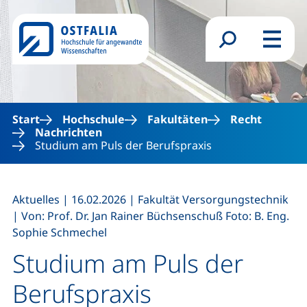
Direkt zum Inhalt
Suchformular
Menü
Start
Hochschule
Fakultäten
Recht
Nachrichten
Studium am Puls der Berufspraxis
,
,
,
Aktuelles
|
16.02.2026
|
Fakultät Versorgungstechnik
|
Von: Prof. Dr. Jan Rainer Büchsenschuß Foto: B. Eng.
Sophie Schmechel
Studium am Puls der
Berufspraxis