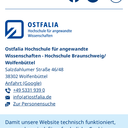
na
Ostfalia Hochschule für angewandte
Wissenschaften - Hochschule Braunschweig/​
Wolfenbüttel
Salzdahlumer Straße 46/48
38302
Wolfenbüttel
(externer Link, öffnet neues Fenster)
Anfahrt (Google)
Tel:
(startet einen Telefonanruf, wenn Ihr G
+49 5331 939 0
E-Mail:
(öffnet Ihr E-Mail-Programm)
info(at)ostfalia.de
Zur Personensuche
Cookie-Hinweis
Damit unsere Website technisch funktioniert,