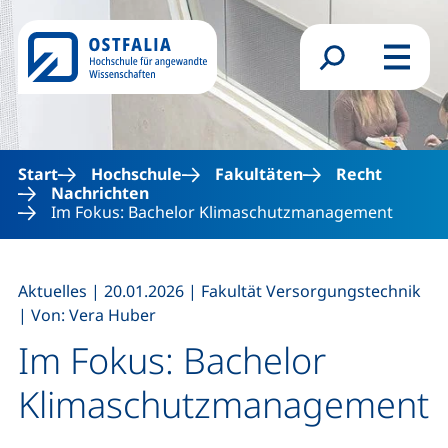
Direkt zum Inhalt
Suchformular
Menü
Start
Hochschule
Fakultäten
Recht
Nachrichten
Im Fokus: Bachelor Klimaschutzmanagement
,
,
,
Aktuelles
|
20.01.2026
|
Fakultät Versorgungstechnik
|
Von: Vera Huber
Im Fokus: Bachelor
Klimaschutzmanagement