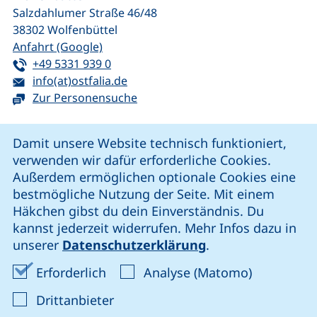
Salzdahlumer Straße 46/48
38302
Wolfenbüttel
(externer Link, öffnet neues Fenster)
Anfahrt (Google)
Tel:
(startet einen Telefonanruf, wenn Ihr G
+49 5331 939 0
E-Mail:
(öffnet Ihr E-Mail-Programm)
info(at)ostfalia.de
Zur Personensuche
Cookie-Hinweis
Damit unsere Website technisch funktioniert,
verwenden wir dafür erforderliche Cookies.
unsere Facebook-Seite (externer Link, öffnet neues Fenst
unsere LinkedIn-Seite (externer Link, öffnet neues
unsere YouTube-Seite (externer Link,
unsere Instagram-Seite (externer Link, öff
Außerdem ermöglichen optionale Cookies eine
bestmögliche Nutzung der Seite. Mit einem
Häkchen gibst du dein Einverständnis. Du
Cookie-Einstellungen
kannst jederzeit widerrufen. Mehr Infos dazu in
unserer
Datenschutzerklärung
.
Impressum
Erforderliche Cookies akzeptieren
Analyse-Co
Erforderlich
Analyse (Matomo)
Datenschutz
: Cookies von Drittanbieter akzep
Drittanbieter
Erklärung zur Barrierefreiheit