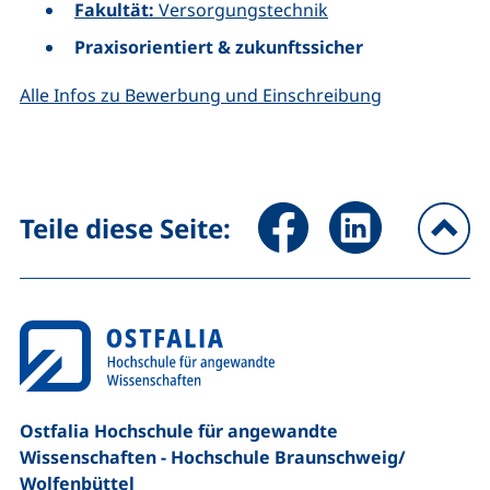
Fakultät:
Versorgungstechnik
Praxisorientiert & zukunftssicher
Alle Infos zu Bewerbung und Einschreibung
Seite über Facebook teilen (
Seite über LinkedIn 
Teile diese Seite:
na
Ostfalia Hochschule für angewandte
Wissenschaften - Hochschule Braunschweig/​
Wolfenbüttel