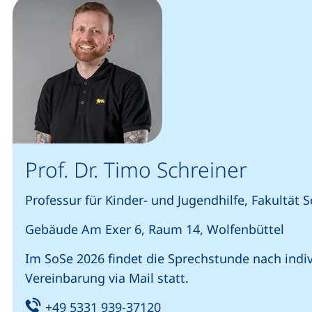
Prof. Dr. Timo Schreiner
Professur für Kinder- und Jugendhilfe, Fakultät S
Gebäude Am Exer 6, Raum 14, Wolfenbüttel
Im SoSe 2026 findet die Sprechstunde nach indiv
Vereinbarung via Mail statt.
Tel:
(startet einen Telefonanru
+49 5331 939-37120