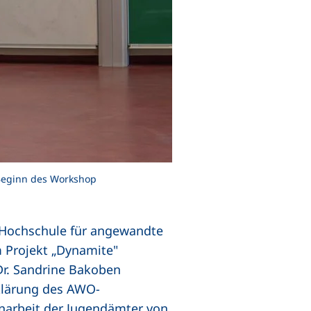
u Beginn des Workshop
k, öffnet neues Fenster)
 Hochschule für angewandte
m Projekt „Dynamite"
 Dr. Sandrine Bakoben
klärung des AWO-
arbeit der Jugendämter von