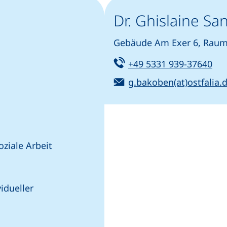
Dr. Ghislaine S
Gebäude Am Exer 6, Raum 
Tel:
(st
+49 5331 939-37640
E-Mail:
g.bakoben(at)ostfalia.
oziale Arbeit
idueller
f, wenn Ihr Gerät dies zulässt)