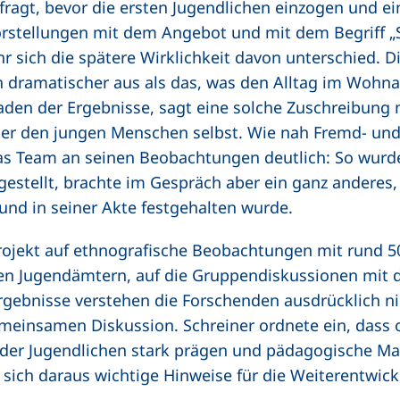
ragt, bevor die ersten Jugendlichen einzogen und ein
orstellungen mit dem Angebot und mit dem Begriff 
 sich die spätere Wirklichkeit davon unterschied. D
ich dramatischer aus als das, was den Alltag im Wohn
 Faden der Ergebnisse, sagt eine solche Zuschreibun
ber den jungen Menschen selbst. Wie nah Fremd- und
as Team an seinen Beobachtungen deutlich: So wurde
gestellt, brachte im Gespräch aber ein ganz andere
 und in seiner Akte festgehalten wurde.
rojekt auf ethnografische Beobachtungen mit rund 50
gten Jugendämtern, auf die Gruppendiskussionen mit 
ebnisse verstehen die Forschenden ausdrücklich nich
meinsamen Diskussion. Schreiner ordnete ein, dass 
 der Jugendlichen stark prägen und pädagogische M
ich daraus wichtige Hinweise für die Weiterentwic