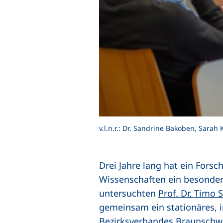
v.l.n.r.: Dr. Sandrine Bakoben, Sara
Drei Jahre lang hat ein For
Wissenschaften ein besondere
untersuchten
Prof. Dr. Timo 
gemeinsam ein stationäres,
Bezirksverbandes Braunschw