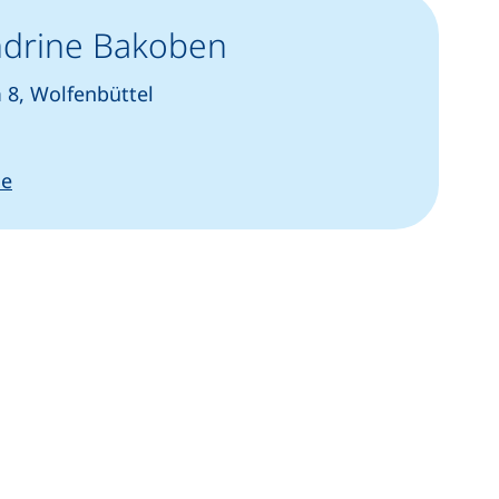
andrine Bakoben
8, Wolfenbüttel
artet einen Telefonanruf, wenn Ihr Gerät dies zulässt)
(öffnet Ihr E-Mail-Programm)
de