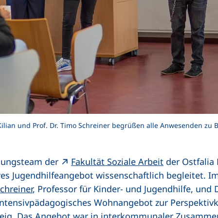
h Kilian und Prof. Dr. Timo Schreiner begrüßen alle Anwesenden z
(externer Lin
schungsteam der
Fakultät Soziale Arbeit
der Ostfalia
s Jugendhilfeangebot wissenschaftlich begleitet. I
Schreiner
, Professor für Kinder- und Jugendhilfe, und
 intensivpädagogisches Wohnangebot zur Perspektiv
eig. Das Angebot war in interkommunaler Zusammen