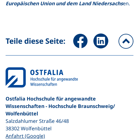
Europäischen Union und dem Land Niedersachs
en.
Seite über Facebook teilen (
Seite über LinkedIn 
Teile diese Seite:
na
Ostfalia Hochschule für angewandte
Wissenschaften - Hochschule Braunschweig/​
Wolfenbüttel
Salzdahlumer Straße 46/48
38302
Wolfenbüttel
(externer Link, öffnet neues Fenster)
Anfahrt (Google)