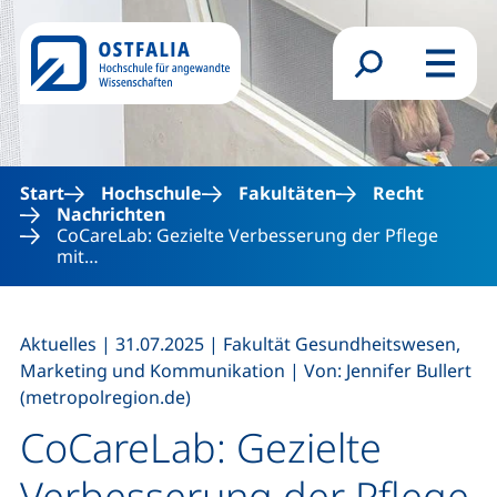
Direkt zum Inhalt
Suchformular
Menü
Start
Hochschule
Fakultäten
Recht
Nachrichten
CoCareLab: Gezielte Verbesserung der Pflege
mit…
,
,
Aktuelles
|
31.07.2025
|
Fakultät Gesundheitswesen,
,
Marketing und Kommunikation
|
Von: Jennifer Bullert
(metropolregion.de)
CoCareLab: Gezielte
Verbesserung der Pflege