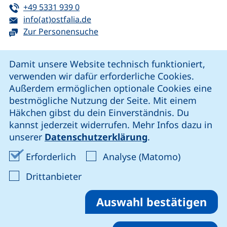
Tel:
(startet einen Telefonanruf, wenn Ihr G
+49 5331 939 0
E-Mail:
(öffnet Ihr E-Mail-Programm)
info(at)ostfalia.de
Zur Personensuche
Cookie-Hinweis
Damit unsere Website technisch funktioniert,
verwenden wir dafür erforderliche Cookies.
unsere Facebook-Seite (externer Link, öffnet neues Fenst
unsere LinkedIn-Seite (externer Link, öffnet neues
unsere YouTube-Seite (externer Link,
unsere Instagram-Seite (externer Link, öff
Außerdem ermöglichen optionale Cookies eine
bestmögliche Nutzung der Seite. Mit einem
Häkchen gibst du dein Einverständnis. Du
Cookie-Einstellungen
kannst jederzeit widerrufen. Mehr Infos dazu in
unserer
Datenschutzerklärung
.
Impressum
Erforderliche Cookies akzeptieren
Analyse-Co
Erforderlich
Analyse (Matomo)
Datenschutz
: Cookies von Drittanbieter akzep
Drittanbieter
Erklärung zur Barrierefreiheit
Barriere melden
Auswahl bestätigen