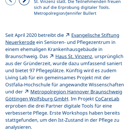
St. Vinzenz statt. Die Teilnehmenden freuen
sich auf die Erprobung digitaler Tools.
Vorheriges Bild
Nächstes Bild
Metropolregion/Jennifer Bullert
Seit April 2020 betreibt die
Evangelische Stiftung
(externer Link, öffnet neues Fenster)
Neuerkerode
ein Senioren- und Pflegezentrum in
einem ehemaligen Krankenhausgebäude in
(externer Link, öf
Braunschweig. Das
Haus St. Vinzenz
, ursprünglich
aus der Gründerzeit, wurde dazu umfassend saniert
und bietet 97 Pflegeplätze. Künftig wird es zudem
Living Lab für ein gemeinsames Projekt mit der
Ostfalia-Hochschule für angewandte Wissenschaften
und der
Metropolregion Hannover Braunschweig
(externer Link, öffnet neues 
Göttingen Wolfsburg GmbH
. Im Projekt
CoCareLab
erproben die drei Partner digitale Tools für eine
verbesserte Pflege. Erste Workshops haben bereits
stattgefunden, um den Ist-Zustand in der Pflege zu
analysieren.