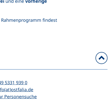
ei
und eine
vorherige
en Rahmenprogramm findest
n
l:
(startet einen Telefonanruf, wenn Ihr Ger
49 5331 939 0
Mail:
(öffnet Ihr E-Mail-Programm)
fo(at)ostfalia.de
ur Personensuche