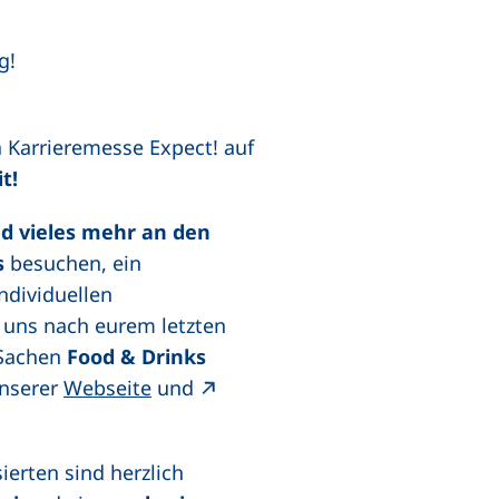
g!
a Karrieremesse Expect! auf
t!
nd vieles mehr an den
s
besuchen, ein
individuellen
 uns nach eurem letzten
 Sachen
Food & Drinks
unserer
Webseite
und
sierten sind herzlich