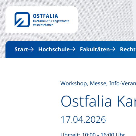
Start
Hochschule
Fakultäten
Recht
Workshop, Messe, Info-Verans
Ostfalia K
Datum / Dauer:
17.04.2026
Uhrzeit: 10:00 - 16:00 Uhr