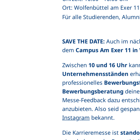
Ort: Wolfenbüttel am Exer 11
Für alle Studierenden, Alumn
SAVE THE DATE:
Auch im nächs
dem
Campus Am Exer 11 in W
Zwischen
10 und 16 Uhr
kann
Unternehmensständen
erha
professionelles
Bewerbungsf
Bewerbungsberatung
deine
Messe-Feedback dazu entschi
anzubieten. Also seid gespan
(externer Link, öff
Instagram
bekannt.
Die Karrieremesse ist
stando