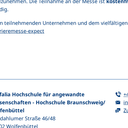
ilzunehmen. Die Teilnahme an der Messe ist
kostenfr
dig.
den teilnehmenden Unternehmen und dem vielfältig
rrieremesse-expect
n (externer Link, öffnet neues Fenster)
In teilen (externer Link, öffnet neues Fenster)
Te
falia Hochschule für angewandte
+
E-
senschaften - Hochschule Braunschweig/​
in
fenbüttel
Z
zdahlumer Straße 46/48
02
Wolfenbüttel