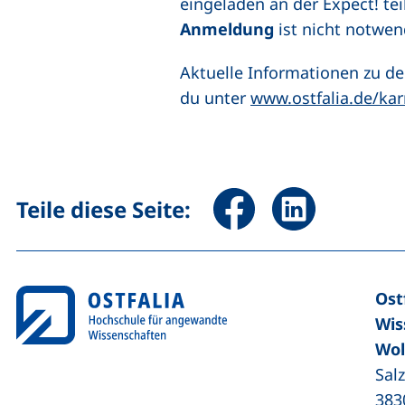
eingeladen an der Expect! te
Anmeldung
ist nicht notwen
Aktuelle Informationen zu 
du unter
www.ostfalia.de/ka
Seite über Facebook teile
Seite über Linked
Teile diese Seite:
Ost
Wis
Wol
Sal
383