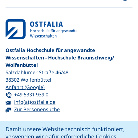
na
Ostfalia Hochschule für angewandte
Wissenschaften - Hochschule Braunschweig/​
Wolfenbüttel
Salzdahlumer Straße 46/48
38302
Wolfenbüttel
(externer Link, öffnet neues Fenster)
Anfahrt (Google)
Tel:
(startet einen Telefonanruf, wenn Ihr G
+49 5331 939 0
E-Mail:
(öffnet Ihr E-Mail-Programm)
info(at)ostfalia.de
Zur Personensuche
Cookie-Hinweis
Damit unsere Website technisch funktioniert,
verwenden wir dafür erforderliche Cookies.