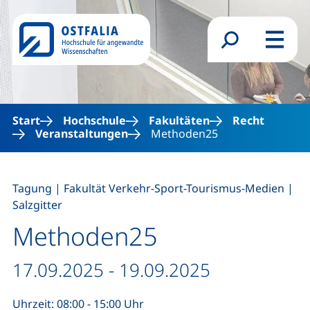
Direkt zum Inhalt
Suchformular
Menü
Start
Hochschule
Fakultäten
Recht
Veranstaltungen
Methoden25
,
,
Tagung
|
Fakultät Verkehr-Sport-Tourismus-Medien
|
Salzgitter
Methoden25
Datum / Dauer:
17.09.2025 - 19.09.2025
Uhrzeit: 08:00 - 15:00 Uhr