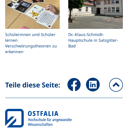
Schülerinnen und Schüler
Dr.-Klaus-Schmidt-
lernen
Hauptschule in Salzgitter-
Verschwörungstheorien zu
Bad
erkennen
Seite über Facebook teilen (
Seite über LinkedIn 
Teile diese Seite:
na