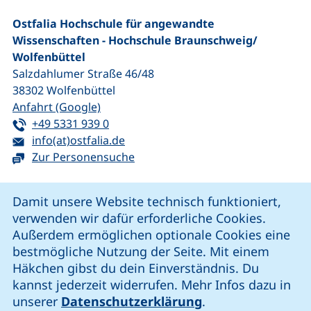
Ostfalia Hochschule für angewandte
Wissenschaften - Hochschule Braunschweig/​
Wolfenbüttel
Salzdahlumer Straße 46/48
38302
Wolfenbüttel
(externer Link, öffnet neues Fenster)
Anfahrt (Google)
Tel:
(startet einen Telefonanruf, wenn Ihr G
+49 5331 939 0
E-Mail:
(öffnet Ihr E-Mail-Programm)
info(at)ostfalia.de
Zur Personensuche
Cookie-Hinweis
Damit unsere Website technisch funktioniert,
verwenden wir dafür erforderliche Cookies.
unsere Facebook-Seite (externer Link, öffnet neues Fenst
unsere LinkedIn-Seite (externer Link, öffnet neues
unsere YouTube-Seite (externer Link,
unsere Instagram-Seite (externer Link, öff
Außerdem ermöglichen optionale Cookies eine
bestmögliche Nutzung der Seite. Mit einem
Häkchen gibst du dein Einverständnis. Du
Cookie-Einstellungen
kannst jederzeit widerrufen. Mehr Infos dazu in
unserer
Datenschutzerklärung
.
Impressum