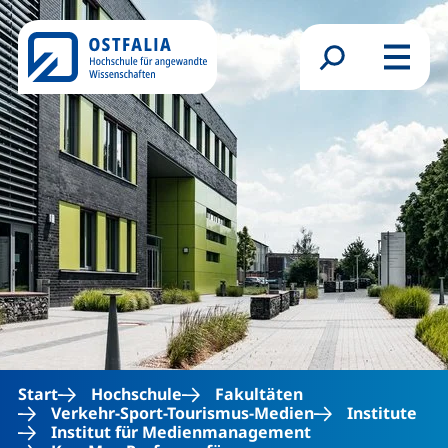
Direkt zum Inhalt
Suchformular
Menü
Start
Hochschule
Fakultäten
Verkehr-Sport-Tourismus-Medien
Institute
Institut für Medienmanagement