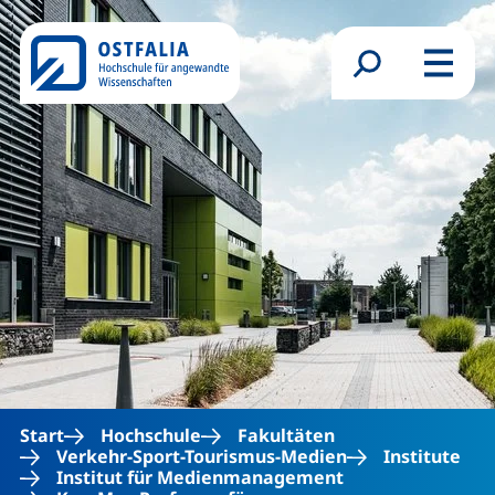
Direkt zum Inhalt
Suchformular
Menü
Start
Hochschule
Fakultäten
Verkehr-Sport-Tourismus-Medien
Institute
Institut für Medienmanagement