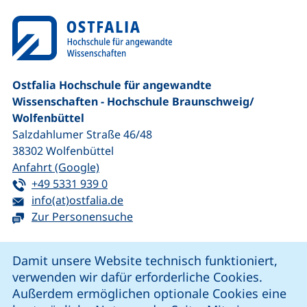
Ostfalia Hochschule für angewandte
Wissenschaften - Hochschule Braunschweig/​
Wolfenbüttel
Salzdahlumer Straße 46/48
38302
Wolfenbüttel
(externer Link, öffnet neues Fenster)
Anfahrt (Google)
Tel:
(startet einen Telefonanruf, wenn Ihr G
+49 5331 939 0
E-Mail:
(öffnet Ihr E-Mail-Programm)
info(at)ostfalia.de
Zur Personensuche
Cookie-Hinweis
Damit unsere Website technisch funktioniert,
verwenden wir dafür erforderliche Cookies.
unsere Facebook-Seite (externer Link, öffnet neues Fenst
unsere LinkedIn-Seite (externer Link, öffnet neues
unsere YouTube-Seite (externer Link,
unsere Instagram-Seite (externer Link, öff
Außerdem ermöglichen optionale Cookies eine