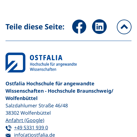
Seite über Facebook teilen (
Seite über LinkedIn 
Teile diese Seite:
na
Ostfalia Hochschule für angewandte
Wissenschaften - Hochschule Braunschweig/​
Wolfenbüttel
Salzdahlumer Straße 46/48
38302
Wolfenbüttel
(externer Link, öffnet neues Fenster)
Anfahrt (Google)
Tel:
(startet einen Telefonanruf, wenn Ihr G
+49 5331 939 0
E-Mail:
(öffnet Ihr E-Mail-Programm)
info(at)ostfalia.de