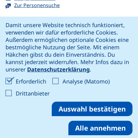
Zur Personensuche
Cookie-Hinweis
Damit unsere Website technisch funktioniert,
verwenden wir dafür erforderliche Cookies.
unsere Facebook-Seite (externer Link, öffnet neues Fenst
unsere LinkedIn-Seite (externer Link, öffnet neues
unsere YouTube-Seite (externer Link,
unsere Instagram-Seite (externer Link, öff
Außerdem ermöglichen optionale Cookies eine
bestmögliche Nutzung der Seite. Mit einem
Häkchen gibst du dein Einverständnis. Du
Cookie-Einstellungen
kannst jederzeit widerrufen. Mehr Infos dazu in
unserer
Datenschutzerklärung
.
Impressum
Erforderliche Cookies akzeptieren
Analyse-Co
Erforderlich
Analyse (Matomo)
Datenschutz
: Cookies von Drittanbieter akzep
Drittanbieter
Erklärung zur Barrierefreiheit
Barriere melden
Auswahl bestätigen
Alle annehmen