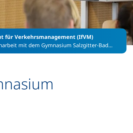
tut für Verkehrsmanagement (IfVM)
rbeit mit dem Gymnasium Salzgitter-Bad…
mnasium