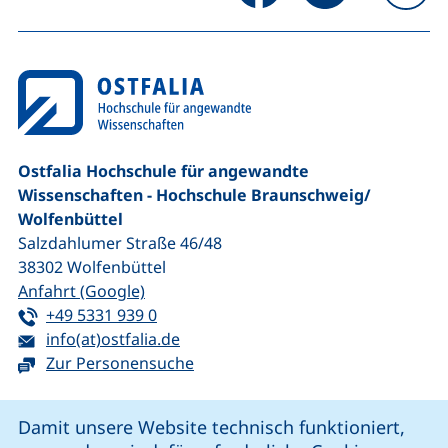
na
Ostfalia Hochschule für angewandte
Wissenschaften - Hochschule Braunschweig/​
Wolfenbüttel
Salzdahlumer Straße 46/48
38302
Wolfenbüttel
(externer Link, öffnet neues Fenster)
Anfahrt (Google)
Tel:
(startet einen Telefonanruf, wenn Ihr G
+49 5331 939 0
E-Mail:
(öffnet Ihr E-Mail-Programm)
info(at)ostfalia.de
Zur Personensuche
Cookie-Hinweis
Damit unsere Website technisch funktioniert,