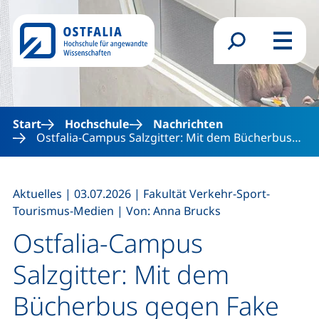
Direkt zum Inhalt
Suchformular
Menü
Start
Hochschule
Nachrichten
Ostfalia-Campus Salzgitter: Mit dem Bücherbus…
,
,
Aktuelles
|
03.07.2026
|
Fakultät Verkehr-Sport-
,
Tourismus-Medien
|
Von: Anna Brucks
Ostfalia-Campus
Salzgitter: Mit dem
Bücherbus gegen Fake