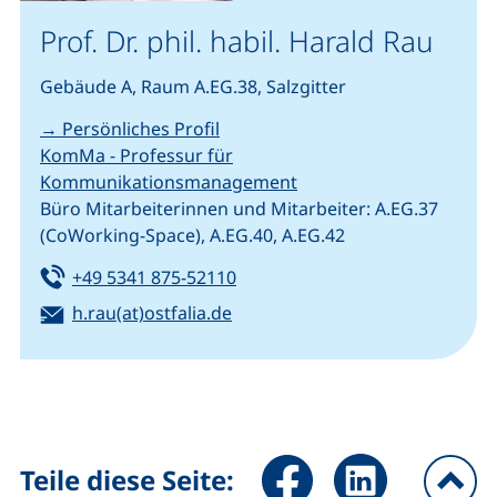
Prof. Dr. phil. habil. Harald Rau
Gebäude A, Raum A.EG.38, Salzgitter
→ Persönliches Profil
KomMa - Professur für
Kommunikationsmanagement
Büro Mitarbeiterinnen und Mitarbeiter: A.EG.37
(CoWorking-Space), A.EG.40, A.EG.42
Tel:
(startet einen Telefonanruf, we
+49 5341 875-52110
E-Mail:
(öffnet Ihr E-Mail-Programm)
h.rau(at)ostfalia.de
Seite über Facebook teilen (
Seite über LinkedIn 
Teile diese Seite: