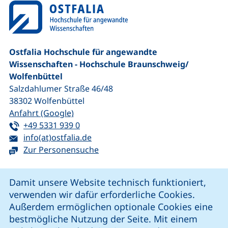
Ostfalia Hochschule für angewandte
Wissenschaften - Hochschule Braunschweig/​
Wolfenbüttel
Salzdahlumer Straße 46/48
38302
Wolfenbüttel
(externer Link, öffnet neues Fenster)
Anfahrt (Google)
Tel:
(startet einen Telefonanruf, wenn Ihr G
+49 5331 939 0
E-Mail:
(öffnet Ihr E-Mail-Programm)
info(at)ostfalia.de
Zur Personensuche
Cookie-Hinweis
Damit unsere Website technisch funktioniert,
verwenden wir dafür erforderliche Cookies.
unsere Facebook-Seite (externer Link, öffnet neues Fenst
unsere LinkedIn-Seite (externer Link, öffnet neues
unsere YouTube-Seite (externer Link,
unsere Instagram-Seite (externer Link, öff
Außerdem ermöglichen optionale Cookies eine
bestmögliche Nutzung der Seite. Mit einem