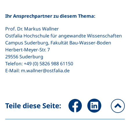
Ihr Ansprechpartner zu diesem Thema:
Prof. Dr. Markus Wallner
Ostfalia Hochschule für angewandte Wissenschaften
Campus Suderburg, Fakultät Bau-Wasser-Boden
Herbert-Meyer-Str. 7
29556 Suderburg
Telefon: +49 (0) 5826 988 61150
E-Mail: m.wallner@ostfalia.de
Seite über Facebook teilen (
Seite über LinkedIn 
Teile diese Seite:
na