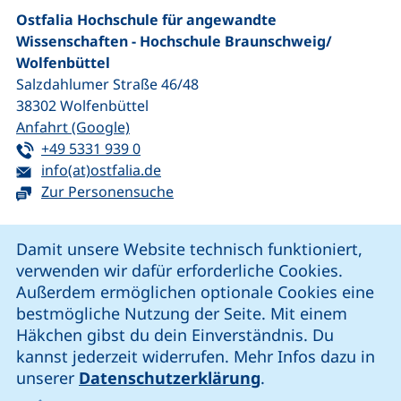
Ostfalia Hochschule für angewandte
Wissenschaften - Hochschule Braunschweig/​
Wolfenbüttel
Salzdahlumer Straße 46/48
38302
Wolfenbüttel
(externer Link, öffnet neues Fenster)
Anfahrt (Google)
Tel:
(startet einen Telefonanruf, wenn Ihr G
+49 5331 939 0
E-Mail:
(öffnet Ihr E-Mail-Programm)
info(at)ostfalia.de
Zur Personensuche
Cookie-Hinweis
Damit unsere Website technisch funktioniert,
verwenden wir dafür erforderliche Cookies.
unsere Facebook-Seite (externer Link, öffnet neues Fenst
unsere LinkedIn-Seite (externer Link, öffnet neues
unsere YouTube-Seite (externer Link,
unsere Instagram-Seite (externer Link, öff
Außerdem ermöglichen optionale Cookies eine
bestmögliche Nutzung der Seite. Mit einem
Häkchen gibst du dein Einverständnis. Du
Cookie-Einstellungen
kannst jederzeit widerrufen. Mehr Infos dazu in
unserer
Datenschutzerklärung
.
Impressum