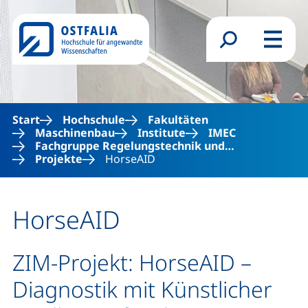
Direkt zum Inhalt
Suchformular
Menü
Start
Hochschule
Fakultäten
Maschinenbau
Institute
IMEC
Fachgruppe Regelungstechnik und…
Projekte
HorseAID
HorseAID
ZIM-Projekt: HorseAID –
Diagnostik mit Künstlicher