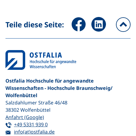
Seite über Facebook teilen (
Seite über LinkedIn 
Teile diese Seite:
na
Ostfalia Hochschule für angewandte
Wissenschaften - Hochschule Braunschweig/​
Wolfenbüttel
Salzdahlumer Straße 46/48
38302
Wolfenbüttel
(externer Link, öffnet neues Fenster)
Anfahrt (Google)
Tel:
(startet einen Telefonanruf, wenn Ihr G
+49 5331 939 0
E-Mail:
(öffnet Ihr E-Mail-Programm)
info(at)ostfalia.de