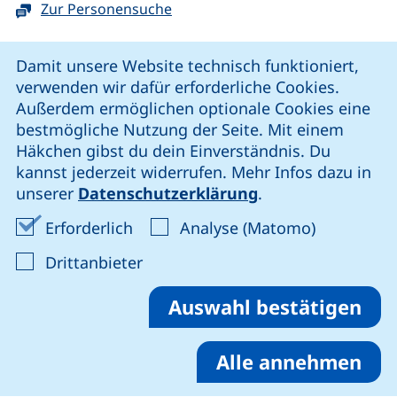
Zur Personensuche
Cookie-Hinweis
Damit unsere Website technisch funktioniert,
verwenden wir dafür erforderliche Cookies.
unsere Facebook-Seite (externer Link, öffnet neues Fenst
unsere LinkedIn-Seite (externer Link, öffnet neues
unsere YouTube-Seite (externer Link,
unsere Instagram-Seite (externer Link, öff
Außerdem ermöglichen optionale Cookies eine
bestmögliche Nutzung der Seite. Mit einem
Häkchen gibst du dein Einverständnis. Du
Cookie-Einstellungen
kannst jederzeit widerrufen. Mehr Infos dazu in
unserer
Datenschutzerklärung
.
Impressum
Erforderliche Cookies akzeptieren
Analyse-Co
Erforderlich
Analyse (Matomo)
Datenschutz
: Cookies von Drittanbieter akzep
Drittanbieter
Erklärung zur Barrierefreiheit
Barriere melden
Auswahl bestätigen
Alle annehmen