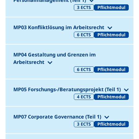
Personalmanagement (Teil 1)
3
ECTS
Pflichtmodul
(1. Semest
MP03 Konfliktlösung im Arbeitsrecht
6
ECTS
Pflichtmodul
MP04 Gestaltung und Grenzen im
(1. Semester)
Arbeitsrecht
6
ECTS
Pflichtmodul
(1. 
MP05 Forschungs-/Beratungsprojekt (Teil 1)
4
ECTS
Pflichtmodul
(1. Semester
MP07 Corporate Governance
(Teil 1)
3
ECTS
Pflichtmodul