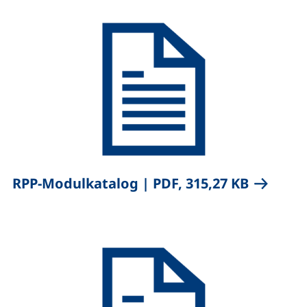
,
(öffnet n
RPP-Modulkatalog
|
PDF, 315,27 KB