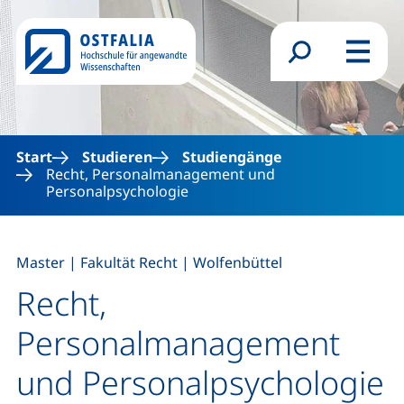
Direkt zum Inhalt
Suchformular
Menü
Start
Studieren
Studiengänge
Recht, Personalmanagement und
Personalpsychologie
,
,
Master
|
Fakultät Recht
|
Wolfenbüttel
Recht,
Personalmanagement
und Personalpsychologie