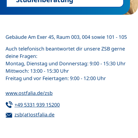
Gebäude Am Exer 45, Raum 003, 004 sowie 101 - 105
Auch telefonisch beantwortet dir unsere ZSB gerne
deine Fragen:
Montag, Dienstag und Donnerstag: 9:00 - 15:30 Uhr
Mittwoch: 13:00 - 15:30 Uhr
Freitag und vor Feiertagen: 9:00 - 12:00 Uhr
www.ostfalia.de/zsb
Tel:
(startet einen Telefonanruf, wenn 
+49 5331 939 15200
E-Mail:
(öffnet Ihr E-Mail-Programm)
zsb(at)ostfalia.de