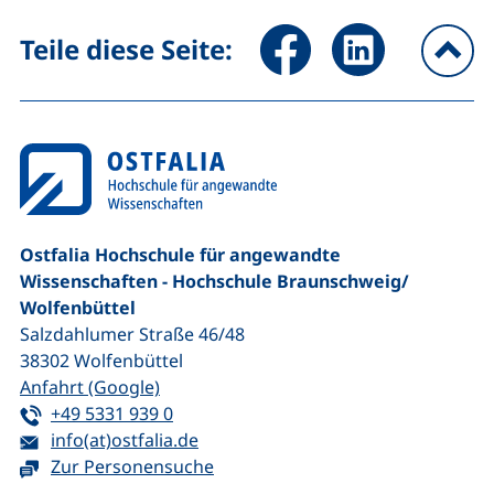
Seite über Facebook teilen (
Seite über LinkedIn 
Teile diese Seite:
na
Ostfalia Hochschule für angewandte
Wissenschaften - Hochschule Braunschweig/​
Wolfenbüttel
Salzdahlumer Straße 46/48
38302
Wolfenbüttel
(externer Link, öffnet neues Fenster)
Anfahrt (Google)
Tel:
(startet einen Telefonanruf, wenn Ihr G
+49 5331 939 0
E-Mail:
(öffnet Ihr E-Mail-Programm)
info(at)ostfalia.de
Zur Personensuche