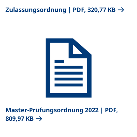
,
(öffnet
Zulassungsordnung
|
PDF, 320,77 KB
,
Master-Prüfungsordnung 2022
|
PDF,
(öffnet neues Fenster), (nicht barr
809,97 KB