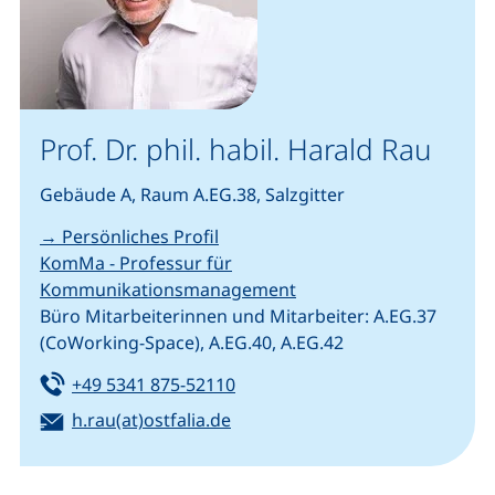
Prof. Dr. phil. habil. Harald Rau
Gebäude A, Raum A.EG.38, Salzgitter
→ Persönliches Profil
KomMa - Professur für
Kommunikationsmanagement
Büro Mitarbeiterinnen und Mitarbeiter: A.EG.37
(CoWorking-Space), A.EG.40, A.EG.42
Tel:
(startet einen Telefonanruf, we
+49 5341 875-52110
E-Mail:
(öffnet Ihr E-Mail-Programm)
h.rau(at)ostfalia.de