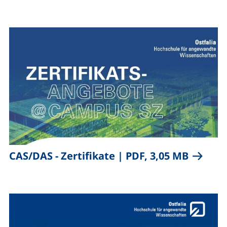
,
(öffnet 
CAS/DAS - Zertifikate
|
PDF, 3,05 MB