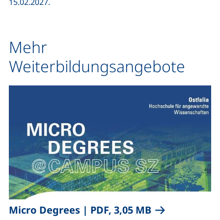
15.02.2027.
Mehr
Weiterbildungsangebote
,
(öffnet neues 
Micro Degrees
|
PDF, 3,05 MB