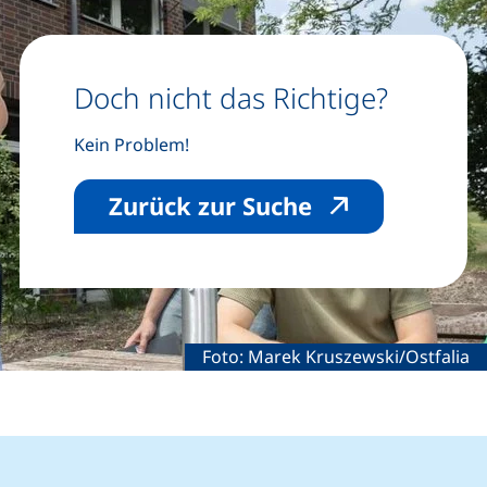
Doch nicht das Richtige?
Kein Problem!
(externer Link
Zurück zur Suche
Rechtliche Information zum dekora
Foto: Marek Kruszewski/Ostfalia