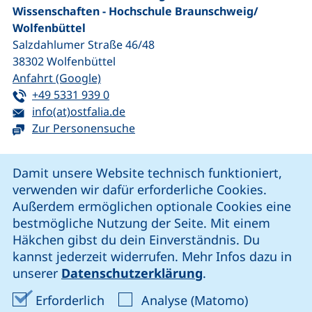
Wissenschaften - Hochschule Braunschweig/​
Wolfenbüttel
Salzdahlumer Straße 46/48
38302
Wolfenbüttel
(externer Link, öffnet neues Fenster)
Anfahrt (Google)
Tel:
(startet einen Telefonanruf, wenn Ihr G
+49 5331 939 0
E-Mail:
(öffnet Ihr E-Mail-Programm)
info(at)ostfalia.de
Zur Personensuche
Cookie-Hinweis
Damit unsere Website technisch funktioniert,
verwenden wir dafür erforderliche Cookies.
unsere Facebook-Seite (externer Link, öffnet neues Fenst
unsere LinkedIn-Seite (externer Link, öffnet neues
unsere YouTube-Seite (externer Link,
unsere Instagram-Seite (externer Link, öff
Außerdem ermöglichen optionale Cookies eine
bestmögliche Nutzung der Seite. Mit einem
Häkchen gibst du dein Einverständnis. Du
Cookie-Einstellungen
kannst jederzeit widerrufen. Mehr Infos dazu in
unserer
Datenschutzerklärung
.
Impressum
Erforderliche Cookies akzeptieren
Analyse-Co
Erforderlich
Analyse (Matomo)
Datenschutz