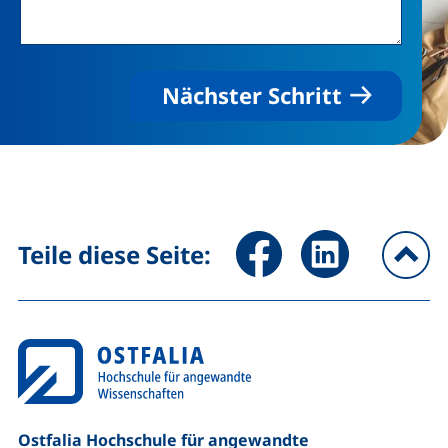
Nächster Schritt
Seite über Facebook teilen (
Seite über LinkedIn 
Teile diese Seite:
na
Ostfalia Hochschule für angewandte