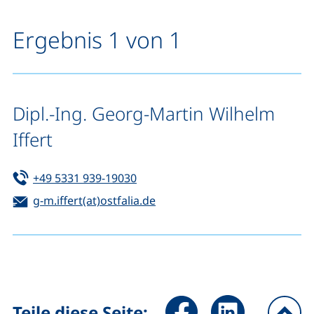
Ergebnis 1 von 1
Dipl.-Ing. Georg-Martin Wilhelm
Iffert
Tel:
(startet einen Telefonanruf, wenn 
+49 5331 939-19030
E-Mail:
(öffnet Ihr E-Mail-Programm)
g-m.iffert(at)ostfalia.de
Seite über Facebook teilen (
Seite über LinkedIn 
Teile diese Seite: