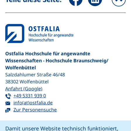
na
Ostfalia Hochschule für angewandte
Wissenschaften - Hochschule Braunschweig/​
Wolfenbüttel
Salzdahlumer Straße 46/48
38302
Wolfenbüttel
(externer Link, öffnet neues Fenster)
Anfahrt (Google)
Tel:
(startet einen Telefonanruf, wenn Ihr G
+49 5331 939 0
E-Mail:
(öffnet Ihr E-Mail-Programm)
info(at)ostfalia.de
Zur Personensuche
Cookie-Hinweis
Damit unsere Website technisch funktioniert,