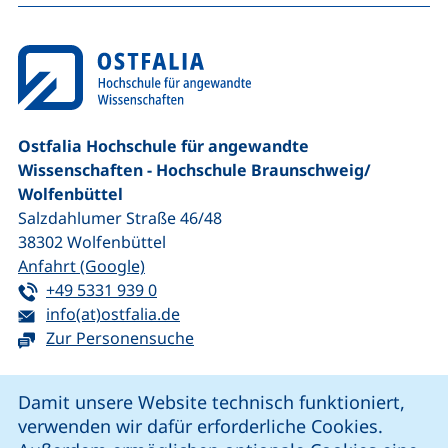
Ostfalia Hochschule für angewandte
Wissenschaften - Hochschule Braunschweig/​
Wolfenbüttel
Salzdahlumer Straße 46/48
38302
Wolfenbüttel
(externer Link, öffnet neues Fenster)
Anfahrt (Google)
Tel:
(startet einen Telefonanruf, wenn Ihr G
+49 5331 939 0
E-Mail:
(öffnet Ihr E-Mail-Programm)
info(at)ostfalia.de
Zur Personensuche
Cookie-Hinweis
Damit unsere Website technisch funktioniert,
verwenden wir dafür erforderliche Cookies.
unsere Facebook-Seite (externer Link, öffnet neues Fenst
unsere LinkedIn-Seite (externer Link, öffnet neues
unsere YouTube-Seite (externer Link,
unsere Instagram-Seite (externer Link, öff