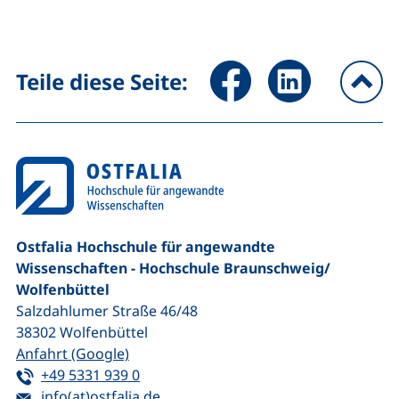
Seite über Facebook teilen (
Seite über LinkedIn 
Teile diese Seite:
na
Ostfalia Hochschule für angewandte
Wissenschaften - Hochschule Braunschweig/​
Wolfenbüttel
Salzdahlumer Straße 46/48
38302
Wolfenbüttel
(externer Link, öffnet neues Fenster)
Anfahrt (Google)
Tel:
(startet einen Telefonanruf, wenn Ihr G
+49 5331 939 0
E-Mail:
(öffnet Ihr E-Mail-Programm)
info(at)ostfalia.de