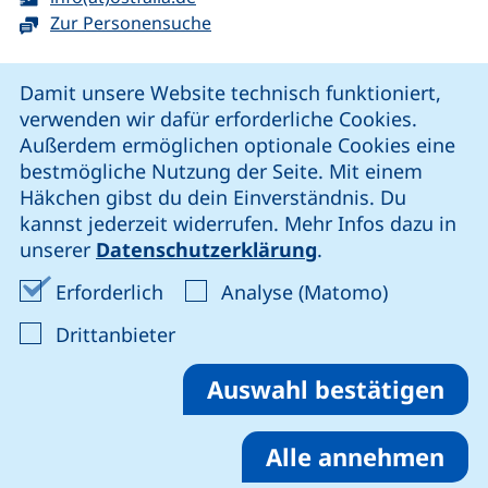
Zur Personensuche
Cookie-Hinweis
Damit unsere Website technisch funktioniert,
verwenden wir dafür erforderliche Cookies.
unsere Facebook-Seite (externer Link, öffnet neues Fenst
unsere LinkedIn-Seite (externer Link, öffnet neues
unsere YouTube-Seite (externer Link,
unsere Instagram-Seite (externer Link, öff
Außerdem ermöglichen optionale Cookies eine
bestmögliche Nutzung der Seite. Mit einem
Häkchen gibst du dein Einverständnis. Du
Cookie-Einstellungen
kannst jederzeit widerrufen. Mehr Infos dazu in
unserer
Datenschutzerklärung
.
Impressum
Erforderliche Cookies akzeptieren
Analyse-Co
Erforderlich
Analyse (Matomo)
Datenschutz
: Cookies von Drittanbieter akzep
Drittanbieter
Erklärung zur Barrierefreiheit
Barriere melden
Auswahl bestätigen
Alle annehmen