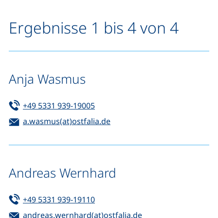
Ergebnisse 1 bis 4 von 4
Anja Wasmus
Tel:
(startet einen Telefonanruf, wenn 
+49 5331 939-19005
E-Mail:
(öffnet Ihr E-Mail-Programm)
a.wasmus(at)ostfalia.de
Andreas Wernhard
Tel:
(startet einen Telefonanruf, wenn 
+49 5331 939-19110
E-Mail:
(öffnet Ihr E-Mail-
andreas.wernhard(at)ostfalia.de