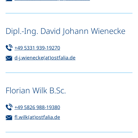
Dipl.-Ing. David Johann Wienecke
Tel:
(startet einen Telefonanruf, wenn 
+49 5331 939-19270
E-Mail:
(öffnet Ihr E-Mail-Progra
d-j.wienecke(at)ostfalia.de
Florian Wilk B.Sc.
Tel:
(startet einen Telefonanruf, wenn 
+49 5826 988-19380
E-Mail:
(öffnet Ihr E-Mail-Programm)
fl.wilk(at)ostfalia.de