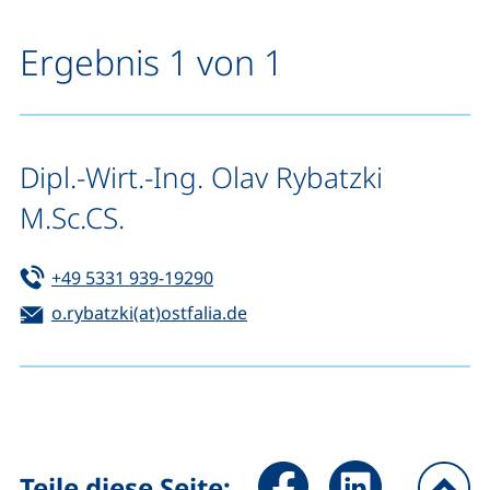
Ergebnis 1 von 1
Dipl.-Wirt.-Ing. Olav Rybatzki
M.Sc.CS.
Tel:
(startet einen Telefonanruf, wenn 
+49 5331 939-19290
E-Mail:
(öffnet Ihr E-Mail-Programm)
o.rybatzki(at)ostfalia.de
Seite über Facebook teilen (
Seite über LinkedIn 
Teile diese Seite: