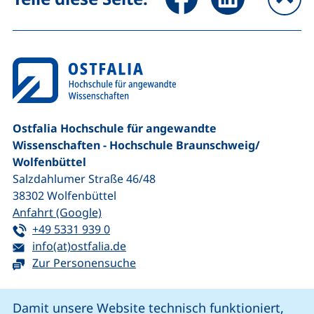
na
Ostfalia Hochschule für angewandte
Wissenschaften - Hochschule Braunschweig/​
Wolfenbüttel
Salzdahlumer Straße 46/48
38302
Wolfenbüttel
(externer Link, öffnet neues Fenster)
Anfahrt (Google)
Tel:
(startet einen Telefonanruf, wenn Ihr G
+49 5331 939 0
E-Mail:
(öffnet Ihr E-Mail-Programm)
info(at)ostfalia.de
Zur Personensuche
Cookie-Hinweis
Damit unsere Website technisch funktioniert,