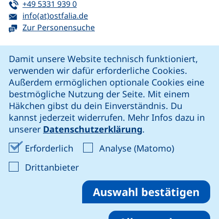
Tel:
(startet einen Telefonanruf, wenn Ihr G
+49 5331 939 0
E-Mail:
(öffnet Ihr E-Mail-Programm)
info(at)ostfalia.de
Zur Personensuche
Cookie-Hinweis
Damit unsere Website technisch funktioniert,
verwenden wir dafür erforderliche Cookies.
unsere Facebook-Seite (externer Link, öffnet neues Fenst
unsere LinkedIn-Seite (externer Link, öffnet neues
unsere YouTube-Seite (externer Link,
unsere Instagram-Seite (externer Link, öff
Außerdem ermöglichen optionale Cookies eine
bestmögliche Nutzung der Seite. Mit einem
Häkchen gibst du dein Einverständnis. Du
Cookie-Einstellungen
kannst jederzeit widerrufen. Mehr Infos dazu in
unserer
Datenschutzerklärung
.
Impressum
Erforderliche Cookies akzeptieren
Analyse-Co
Erforderlich
Analyse (Matomo)
Datenschutz
: Cookies von Drittanbieter akzep
Drittanbieter
Erklärung zur Barrierefreiheit
Barriere melden
Auswahl bestätigen