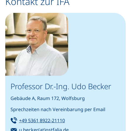
Kontakt zur IFA
Professor Dr.-Ing. Udo Becker
Gebäude A, Raum 172, Wolfsburg
Sprechzeiten nach Vereinbarung per Email
Tel:
(startet einen Telefonanruf, w
+49 5361 8922-21110
E-Mail:
(öffnet Ihr E-Mail-Programm
u.becker(at)ostfalia.de