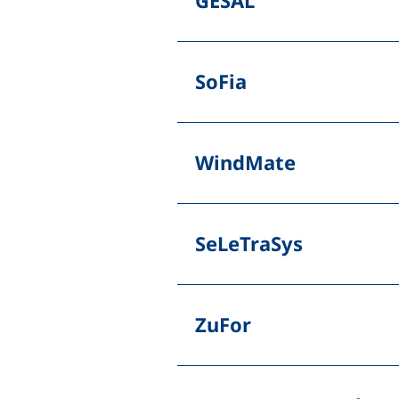
GESAL
SoFia
WindMate
SeLeTraSys
ZuFor