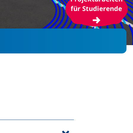
(ex
für Studierende