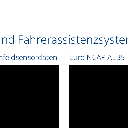
d Fahrerassistenzsyst
mfeldsensordaten
Euro NCAP AEBS 