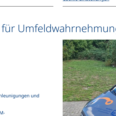
r für Umfeldwahrnehmun
chleunigungen und
M-