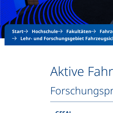
Start
Hochschule
Fakultäten
Fahrz
Lehr- und Forschungsgebiet Fahrzeugsi
Aktive Fah
Forschungspr