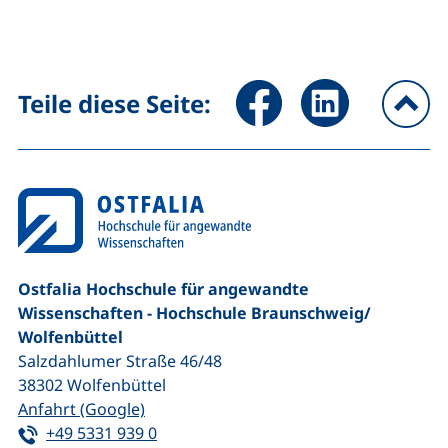
Seite über Facebook teilen (
Seite über LinkedIn 
Teile diese Seite:
na
Ostfalia Hochschule für angewandte
Wissenschaften - Hochschule Braunschweig/​
Wolfenbüttel
Salzdahlumer Straße 46/48
38302
Wolfenbüttel
(externer Link, öffnet neues Fenster)
Anfahrt (Google)
Tel:
(startet einen Telefonanruf, wenn Ihr G
+49 5331 939 0