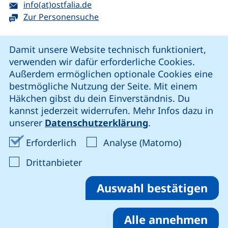
E-Mail:
(öffnet Ihr E-Mail-Programm)
info(at)ostfalia.de
Zur Personensuche
Cookie-Hinweis
Damit unsere Website technisch funktioniert,
verwenden wir dafür erforderliche Cookies.
unsere Facebook-Seite (externer Link, öffnet neues Fenst
unsere LinkedIn-Seite (externer Link, öffnet neues
unsere YouTube-Seite (externer Link,
unsere Instagram-Seite (externer Link, öff
Außerdem ermöglichen optionale Cookies eine
bestmögliche Nutzung der Seite. Mit einem
Häkchen gibst du dein Einverständnis. Du
Cookie-Einstellungen
kannst jederzeit widerrufen. Mehr Infos dazu in
unserer
Datenschutzerklärung
.
Impressum
Erforderliche Cookies akzeptieren
Analyse-Co
Erforderlich
Analyse (Matomo)
Datenschutz
: Cookies von Drittanbieter akzep
Drittanbieter
Erklärung zur Barrierefreiheit
Barriere melden
Auswahl bestätigen
Alle annehmen