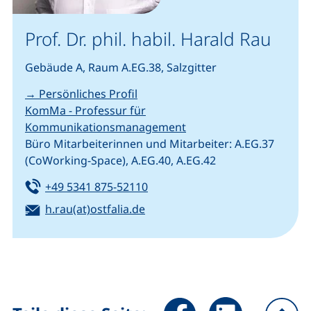
Prof. Dr. phil. habil. Harald Rau
Gebäude A, Raum A.EG.38, Salzgitter
→ Persönliches Profil
KomMa - Professur für
Kommunikationsmanagement
Büro Mitarbeiterinnen und Mitarbeiter: A.EG.37
(CoWorking-Space), A.EG.40, A.EG.42
Tel:
(startet einen Telefonanruf, we
+49 5341 875-52110
E-Mail:
(öffnet Ihr E-Mail-Programm)
h.rau(at)ostfalia.de
Seite über Facebook teilen (
Seite über LinkedIn 