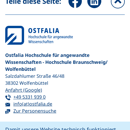
Teile diese Seite:
na
Ostfalia Hochschule für angewandte
Wissenschaften - Hochschule Braunschweig/​
Wolfenbüttel
Salzdahlumer Straße 46/48
38302
Wolfenbüttel
(externer Link, öffnet neues Fenster)
Anfahrt (Google)
Tel:
(startet einen Telefonanruf, wenn Ihr G
+49 5331 939 0
E-Mail:
(öffnet Ihr E-Mail-Programm)
info(at)ostfalia.de
Zur Personensuche
Cookie-Hinweis
Damit unsere Website technisch funktioniert,