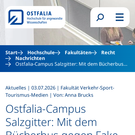
Direkt zum Inhalt
Suchformular
Menü
Start
Hochschule
Fakultäten
Recht
Nachrichten
Ostfalia-Campus Salzgitter: Mit dem Bücherbus…
,
,
Aktuelles
|
03.07.2026
|
Fakultät Verkehr-Sport-
,
Tourismus-Medien
|
Von: Anna Brucks
Ostfalia-Campus
Salzgitter: Mit dem