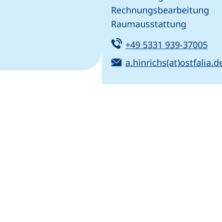
Rechnungsbearbeitung
Raumausstattung
f, wenn Ihr Gerät dies zulässt)
Tel:
(st
+49 5331 939-37005
E-Mail-Programm)
E-Mail:
a.hinrichs(at)ostfalia.d