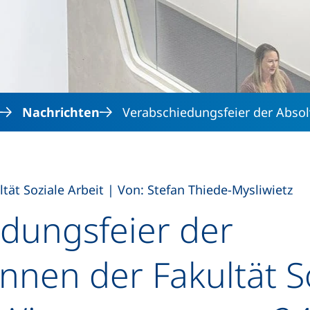
Direkt zum Inhalt
Nachrichten
Verabschiedungsfeier der Absol
,
ltät Soziale Arbeit
|
Von: Stefan Thiede-Mysliwietz
dungsfeier der
innen der Fakultät S