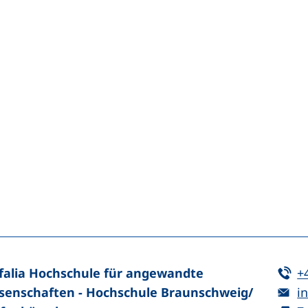
n (externer Link, öffnet neues Fenster)
In teilen (externer Link, öffnet neues Fenster)
Te
falia Hochschule für angewandte
+
E-
senschaften - Hochschule Braunschweig/​
in