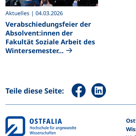
,
Aktuelles
|
04.03.2026
Verabschiedungsfeier der
Absolvent:innen der
Fakultät Soziale Arbeit des
Wintersemester…
Seite über Facebook teile
Seite über Linked
Teile diese Seite:
Ost
Wis