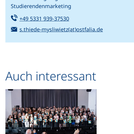
Studierendenmarketing
Tel:
(startet einen Telefonanru
+49 5331 939-37530
E-Mail:
(öffnet Ihr 
s.thiede-mysliwietz(at)ostfalia.de
Auch interessant