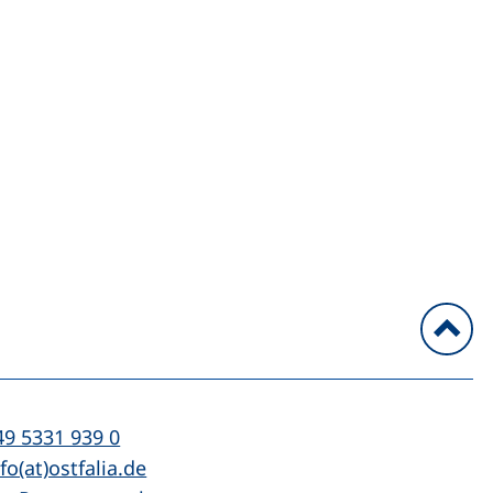
n
l:
(startet einen Telefonanruf, wenn Ihr Ger
49 5331 939 0
Mail:
(öffnet Ihr E-Mail-Programm)
fo(at)ostfalia.de