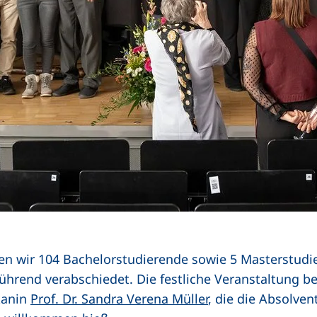
n wir 104 Bachelorstudierende sowie 5 Masterstudi
bührend verabschiedet. Die festliche Veranstaltung b
kanin
Prof. Dr. Sandra Verena Müller
, die die Absolve