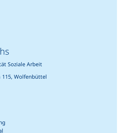
chs
ät Soziale Arbeit
115, Wolfenbüttel
ng
al