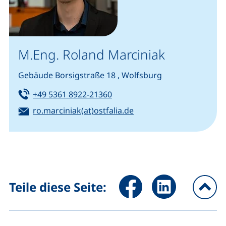
M.Eng. Roland Marciniak
Gebäude Borsigstraße 18 , Wolfsburg
Tel:
(startet einen Telefonanruf, w
+49 5361 8922-21360
E-Mail:
(öffnet Ihr E-Mail-Prog
ro.marciniak(at)ostfalia.de
Seite über Facebook teilen (
Seite über LinkedIn 
Teile diese Seite:
na