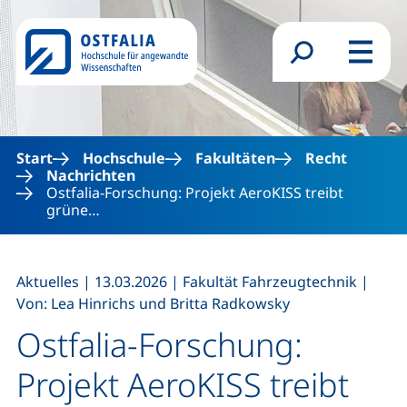
Direkt zum Inhalt
Suchformular
Menü
Start
Hochschule
Fakultäten
Recht
Nachrichten
Ostfalia-Forschung: Projekt AeroKISS treibt
grüne…
,
,
,
Aktuelles
|
13.03.2026
|
Fakultät Fahrzeugtechnik
|
Von: Lea Hinrichs und Britta Radkowsky
Ostfalia-Forschung:
Projekt AeroKISS treibt