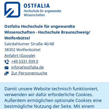
Ostfalia Hochschule für angewandte
Wissenschaften - Hochschule Braunschweig/​
Wolfenbüttel
Salzdahlumer Straße 46/48
38302
Wolfenbüttel
(externer Link, öffnet neues Fenster)
Anfahrt (Google)
Tel:
(startet einen Telefonanruf, wenn Ihr G
+49 5331 939 0
E-Mail:
(öffnet Ihr E-Mail-Programm)
info(at)ostfalia.de
Zur Personensuche
Cookie-Hinweis
Damit unsere Website technisch funktioniert,
verwenden wir dafür erforderliche Cookies.
unsere Facebook-Seite (externer Link, öffnet neues Fenst
unsere LinkedIn-Seite (externer Link, öffnet neues
unsere YouTube-Seite (externer Link,
unsere Instagram-Seite (externer Link, öff
Außerdem ermöglichen optionale Cookies eine
bestmögliche Nutzung der Seite. Mit einem