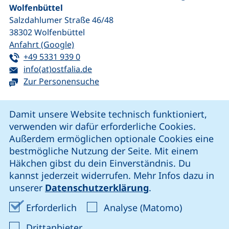
Wolfenbüttel
Salzdahlumer Straße 46/48
38302
Wolfenbüttel
(externer Link, öffnet neues Fenster)
Anfahrt (Google)
Tel:
(startet einen Telefonanruf, wenn Ihr G
+49 5331 939 0
E-Mail:
(öffnet Ihr E-Mail-Programm)
info(at)ostfalia.de
Zur Personensuche
Cookie-Hinweis
Damit unsere Website technisch funktioniert,
verwenden wir dafür erforderliche Cookies.
unsere Facebook-Seite (externer Link, öffnet neues Fenst
unsere LinkedIn-Seite (externer Link, öffnet neues
unsere YouTube-Seite (externer Link,
unsere Instagram-Seite (externer Link, öff
Außerdem ermöglichen optionale Cookies eine
bestmögliche Nutzung der Seite. Mit einem
Häkchen gibst du dein Einverständnis. Du
Cookie-Einstellungen
kannst jederzeit widerrufen. Mehr Infos dazu in
unserer
Datenschutzerklärung
.
Impressum
Erforderliche Cookies akzeptieren
Analyse-Co
Erforderlich
Analyse (Matomo)
Datenschutz
: Cookies von Drittanbieter akzep
Drittanbieter