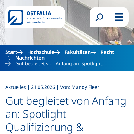
Direkt zum Inhalt
Suchformular
Menü
Start
Hochschule
Fakultäten
Recht
Nachrichten
Gut begleitet von Anfang an: Spotlight…
,
,
Aktuelles
|
21.05.2026
|
Von: Mandy Fleer
Gut begleitet von Anfang
an: Spotlight
Qualifizierung &