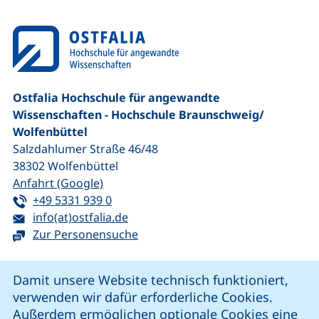
Ostfalia Hochschule für angewandte
Wissenschaften - Hochschule Braunschweig/​
Wolfenbüttel
Salzdahlumer Straße 46/48
38302
Wolfenbüttel
(externer Link, öffnet neues Fenster)
Anfahrt (Google)
Tel:
(startet einen Telefonanruf, wenn Ihr G
+49 5331 939 0
E-Mail:
(öffnet Ihr E-Mail-Programm)
info(at)ostfalia.de
Zur Personensuche
Cookie-Hinweis
Damit unsere Website technisch funktioniert,
verwenden wir dafür erforderliche Cookies.
unsere Facebook-Seite (externer Link, öffnet neues Fenst
unsere LinkedIn-Seite (externer Link, öffnet neues
unsere YouTube-Seite (externer Link,
unsere Instagram-Seite (externer Link, öff
Außerdem ermöglichen optionale Cookies eine