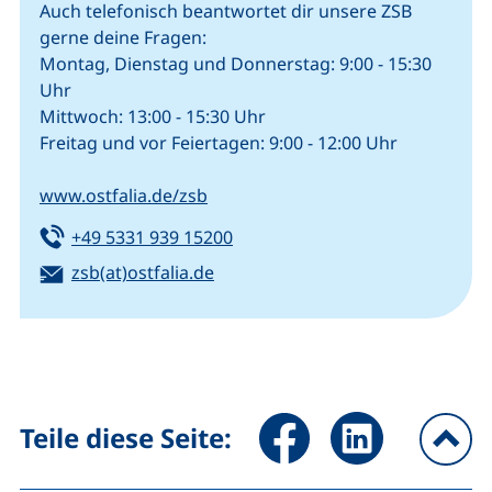
Auch telefonisch beantwortet dir unsere ZSB
gerne deine Fragen:
Montag, Dienstag und Donnerstag: 9:00 - 15:30
Uhr
Mittwoch: 13:00 - 15:30 Uhr
Freitag und vor Feiertagen: 9:00 - 12:00 Uhr
www.ostfalia.de/zsb
Tel:
(startet einen Telefonanruf, we
+49 5331 939 15200
E-Mail:
(öffnet Ihr E-Mail-Programm)
zsb(at)ostfalia.de
Seite über Facebook teilen (
Seite über LinkedIn 
Teile diese Seite:
na