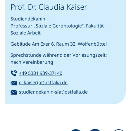
Prof. Dr. Claudia Kaiser
Studiendekanin
Professur „Soziale Gerontologie“, Fakultät
Soziale Arbeit
Gebäude Am Exer 6, Raum 32, Wolfenbüttel
Sprechstunde während der Vorlesungszeit:
nach Vereinbarung
Tel:
(startet einen Telefonanruf, we
+49 5331 939-37140
E-Mail:
(öffnet Ihr E-Mail-Programm
cl.kaiser(at)ostfalia.de
E-Mail:
(öffnet Ihr E-Mail
studiendekanin-s(at)ostfalia.de