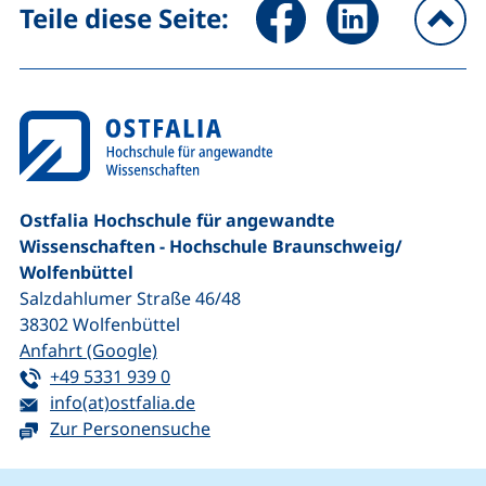
Seite über Facebook teilen (
Seite über LinkedIn 
Teile diese Seite:
na
Ostfalia Hochschule für angewandte
Wissenschaften - Hochschule Braunschweig/​
Wolfenbüttel
Salzdahlumer Straße 46/48
38302
Wolfenbüttel
(externer Link, öffnet neues Fenster)
Anfahrt (Google)
Tel:
(startet einen Telefonanruf, wenn Ihr G
+49 5331 939 0
E-Mail:
(öffnet Ihr E-Mail-Programm)
info(at)ostfalia.de
Zur Personensuche
Cookie-Hinweis