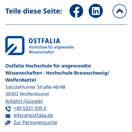
Seite über Facebook teilen (
Seite über LinkedIn 
Teile diese Seite:
na
Ostfalia Hochschule für angewandte
Wissenschaften - Hochschule Braunschweig/​
Wolfenbüttel
Salzdahlumer Straße 46/48
38302
Wolfenbüttel
(externer Link, öffnet neues Fenster)
Anfahrt (Google)
Tel:
(startet einen Telefonanruf, wenn Ihr G
+49 5331 939 0
E-Mail:
(öffnet Ihr E-Mail-Programm)
info(at)ostfalia.de
Zur Personensuche