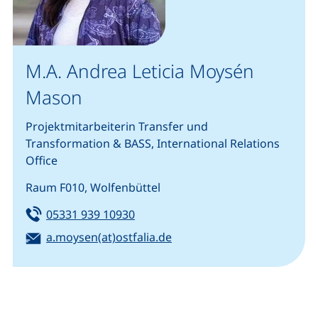
M.A. Andrea Leticia Moysén
Mason
Projektmitarbeiterin Transfer und
Transformation & BASS, International Relations
Office
Raum F010, Wolfenbüttel
Tel:
(startet einen Telefonanruf, wenn 
05331 939 10930
E-Mail:
(öffnet Ihr E-Mail-Program
a.moysen(at)ostfalia.de